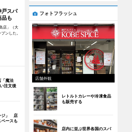
神戸スパ
フォトフラッシュ
商品も
島店」（大
ープンした。
店舗外観
店「魔法
使い注文後
レトルトカレーや冷凍食品
も販売する
ンジ」 店
スペースも
店内に並ぶ世界各国のスパ