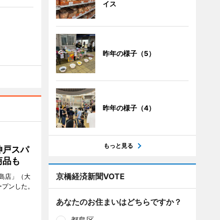
イス
昨年の様子（5）
昨年の様子（4）
もっと見る
神戸スパ
商品も
京橋経済新聞VOTE
島店」（大
ープンした。
あなたのお住まいはどちらですか？