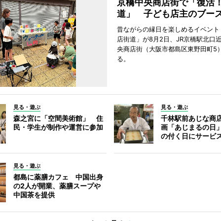
京橋中央商店街で「復活
道」 子ども店主のブー
昔ながらの縁日を楽しめるイベント
店街道」が8月2日、JR京橋駅北口
央商店街（大阪市都島区東野田町5
る。
見る・遊ぶ
見る・遊ぶ
森之宮に「空間美術館」 住
千林駅前あじな商
民・学生が制作や運営に参加
画「あじまるの日
の付く日にサービ
見る・遊ぶ
都島に薬膳カフェ 中国出身
の2人が開業、薬膳スープや
中国茶を提供