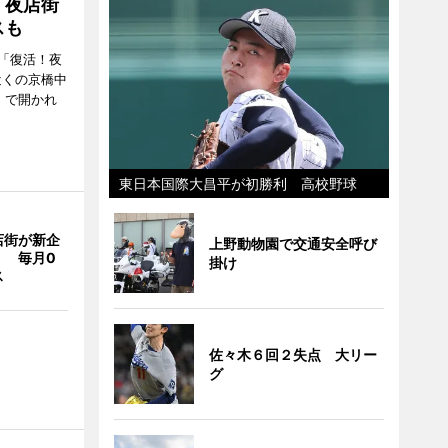
！夜店街
スも
「復活！夜
近くの京橋中
）で開かれ
東日本国際大昌平が初勝利 高校野球
店街が新企
上野動物園で交通安全呼び
」 毎月0
掛け
ス
佐々木６回２失点 大リー
グ