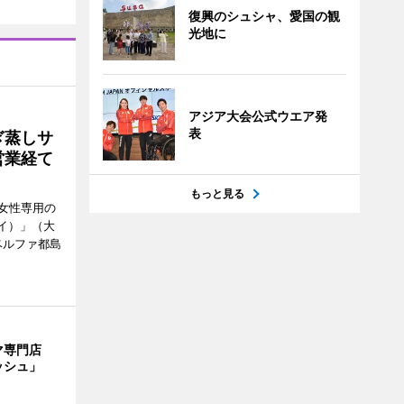
復興のシュシャ、愛国の観
光地に
アジア大会公式ウエア発
表
ぎ蒸しサ
営業経て
もっと見る
女性専用の
ーイ）」（大
ベルファ都島
マ専門店
ッシュ」