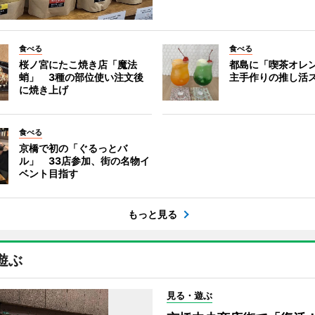
食べる
食べる
桜ノ宮にたこ焼き店「魔法
都島に「喫茶オレ
蛸」 3種の部位使い注文後
主手作りの推し活
に焼き上げ
食べる
京橋で初の「ぐるっとバ
ル」 33店参加、街の名物イ
ベント目指す
もっと見る
遊ぶ
見る・遊ぶ