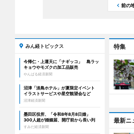
前の
みん経トピックス
特集
今帰仁・上運天に「ナギッコ」 島ラッ
キョウやモズクの加工品販売
やんばる経済新聞
沼津「淡島ホテル」が夏限定イベント
イラストサービスや星空観望会など
沼津経済新聞
墨田区役所、「令和8年8月8日婚」
最新ニ
300人超が婚姻届、開庁前から長い列
すみだ経済新聞