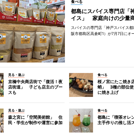
食べる
都島にスパイス専門店「
イス」 家庭向けの少量
スパイスの専門店「神戸スパイス都
阪市都島区高倉町1）が7月7日にオ
見る・遊ぶ
食べる
京橋中央商店街で「復活！夜
桜ノ宮にたこ焼き
店街道」 子ども店主のブー
蛸」 3種の部位
スも
に焼き上げ
見る・遊ぶ
食べる
森之宮に「空間美術館」 住
都島に「喫茶オレ
民・学生が制作や運営に参加
主手作りの推し活