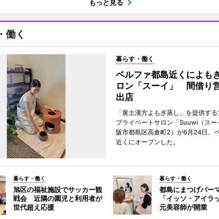
もっと見る
・働く
暮らす・働く
ベルファ都島近くによも
ロン「スーイ」 間借り
出店
「黄土漢方よもぎ蒸し」を提供する
プライベートサロン「Suuwi（ス
阪市都島区高倉町2）が6月24日、
近くにオープンした。
暮らす・働く
暮らす・働く
旭区の福祉施設でサッカー観
都島にまつげパー
戦会 近隣の園児と利用者が
「イッソ・アイラ
世代超え応援
元美容師が開業