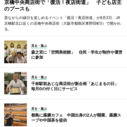
京橋中央商店街で「復活！夜店街道」 子ども店主
のブースも
昔ながらの縁日を楽しめるイベント「復活！夜店街道」が8月2日、JR
京橋駅北口近くの京橋中央商店街（大阪市都島区東野田町5）で開かれ
る。
見る・遊ぶ
森之宮に「空間美術館」 住民・学生が制作や運営
に参加
見る・遊ぶ
千林駅前あじな商店街が新企画「あじまるの日」
毎月0の付く日にサービス
見る・遊ぶ
都島に薬膳カフェ 中国出身の2人が開業、薬膳ス
ープや中国茶を提供