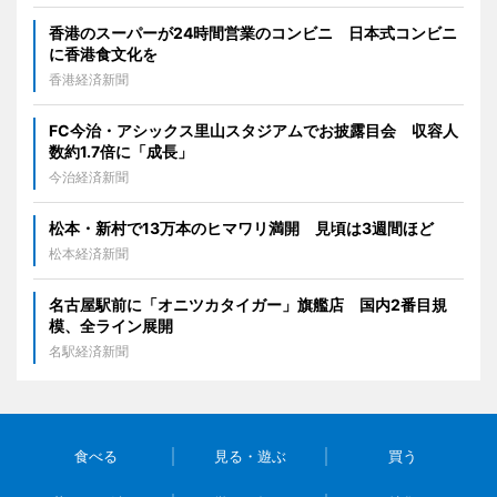
香港のスーパーが24時間営業のコンビニ 日本式コンビニ
に香港食文化を
香港経済新聞
FC今治・アシックス里山スタジアムでお披露目会 収容人
数約1.7倍に「成長」
今治経済新聞
松本・新村で13万本のヒマワリ満開 見頃は3週間ほど
松本経済新聞
名古屋駅前に「オニツカタイガー」旗艦店 国内2番目規
模、全ライン展開
名駅経済新聞
食べる
見る・遊ぶ
買う