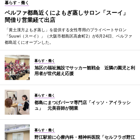
暮らす・働く
ベルファ都島近くによもぎ蒸しサロン「スーイ」
間借り営業経て出店
「黄土漢方よもぎ蒸し」を提供する女性専用のプライベートサロン
「Suuwi（スーイ）」（大阪市都島区高倉町2）が6月24日、ベルファ
都島近くにオープンした。
暮らす・働く
旭区の福祉施設でサッカー観戦会 近隣の園児と利
用者が世代超え応援
暮らす・働く
都島にまつげパーマ専門店「イッソ・アイラッシ
ュ」 元美容師が開業
暮らす・働く
野江駅前に心療内科・精神科医院「セルフラボ野江