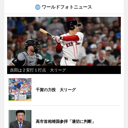
ワールドフォトニュース
吉田は２安打１打点 大リーグ
千賀の力投 大リーグ
高市首相靖国参拝「適切に判断」