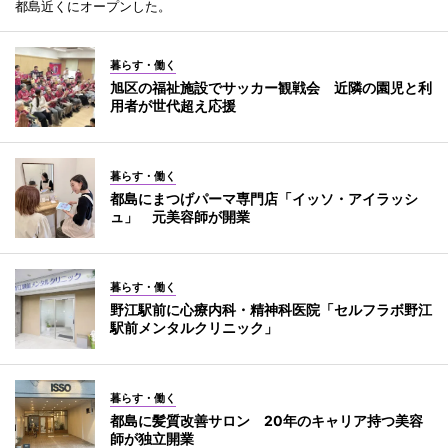
都島近くにオープンした。
暮らす・働く
旭区の福祉施設でサッカー観戦会 近隣の園児と利
用者が世代超え応援
暮らす・働く
都島にまつげパーマ専門店「イッソ・アイラッシ
ュ」 元美容師が開業
暮らす・働く
野江駅前に心療内科・精神科医院「セルフラボ野江
駅前メンタルクリニック」
暮らす・働く
都島に髪質改善サロン 20年のキャリア持つ美容
師が独立開業