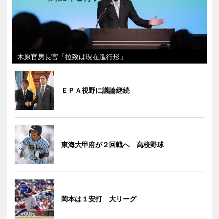
木原官房長官「拉致は現在進行形」
ＥＰＡ視野に議論継続
東海大甲府が２回戦へ 高校野球
岡本は１安打 大リーグ