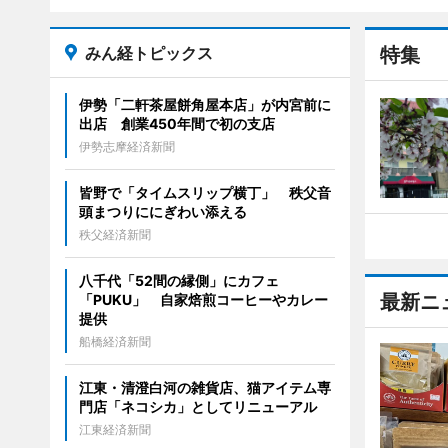
みん経トピックス
特集
伊勢「二軒茶屋餅角屋本店」が内宮前に
出店 創業450年間で初の支店
伊勢志摩経済新聞
皆野で「タイムスリップ横丁」 秩父音
頭まつりににぎわい添える
秩父経済新聞
八千代「52間の縁側」にカフェ
最新ニ
「PUKU」 自家焙煎コーヒーやカレー
提供
船橋経済新聞
江東・清澄白河の雑貨店、猫アイテム専
門店「ネコシカ」としてリニューアル
江東経済新聞