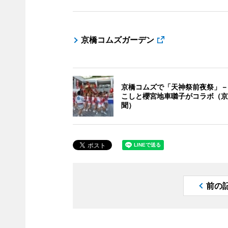
京橋コムズガーデン
京橋コムズで「天神祭前夜祭」－
こしと櫻宮地車囃子がコラボ（京
聞）
前の