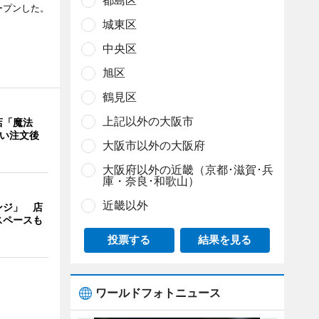
都島区
ープンした。
城東区
中央区
旭区
鶴見区
上記以外の大阪市
店「魔法
使い注文後
大阪市以外の大阪府
大阪府以外の近畿（京都･滋賀･兵
庫・奈良･和歌山）
近畿以外
ンジ」 店
スペースも
投票する
結果を見る
ワールドフォトニュース