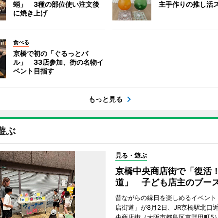
蛸」 3種の部位使い注文後
主手作りの推し活
に焼き上げ
食べる
京橋で初の「ぐるっとバ
ル」 33店参加、街の名物イ
ベント目指す
もっと見る
遊ぶ
見る・遊ぶ
京橋中央商店街で「復活
道」 子ども店主のブー
昔ながらの縁日を楽しめるイベント
店街道」が8月2日、JR京橋駅北口
央商店街（大阪市都島区東野田町5