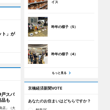
イス
昨年の様子（5）
ット」が
昨年の様子（4）
もっと見る
京橋経済新聞VOTE
神戸スパ
商品も
あなたのお住まいはどちらですか？
島店」（大