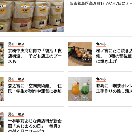
阪市都島区高倉町1）が7月7日にオ
見る・遊ぶ
食べる
京橋中央商店街で「復活！夜
桜ノ宮にたこ焼き
店街道」 子ども店主のブー
蛸」 3種の部位
スも
に焼き上げ
見る・遊ぶ
食べる
森之宮に「空間美術館」 住
都島に「喫茶オレ
民・学生が制作や運営に参加
主手作りの推し活
見る・遊ぶ
千林駅前あじな商店街が新企
画「あじまるの日」 毎月0
の付く日にサービス