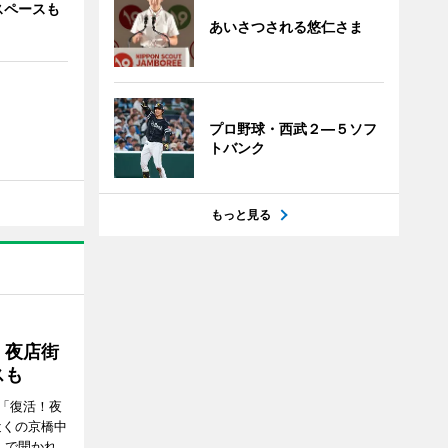
スペースも
あいさつされる悠仁さま
プロ野球・西武２―５ソフ
トバンク
もっと見る
！夜店街
スも
「復活！夜
近くの京橋中
）で開かれ