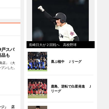
長崎日大が２回戦へ 高校野球
神戸スパ
商品も
喜ぶ植中 Ｊリーグ
島店」（大
ープンした。
鹿島、逆転で白星発進 Ｊ
リーグ
ンジ」 店