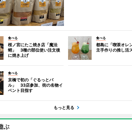
食べる
食べる
桜ノ宮にたこ焼き店「魔法
都島に「喫茶オレ
蛸」 3種の部位使い注文後
主手作りの推し活
に焼き上げ
食べる
京橋で初の「ぐるっとバ
ル」 33店参加、街の名物イ
ベント目指す
もっと見る
遊ぶ