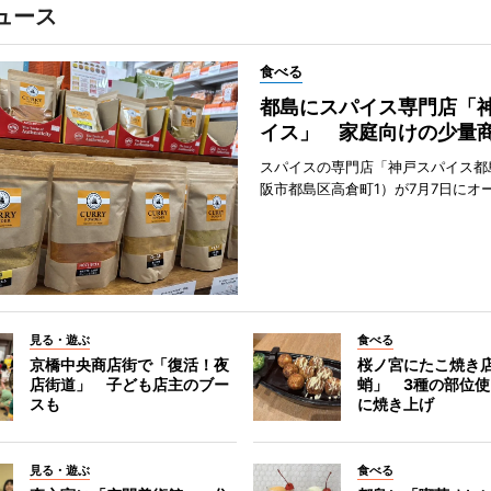
ュース
食べる
都島にスパイス専門店「
イス」 家庭向けの少量
スパイスの専門店「神戸スパイス都
阪市都島区高倉町1）が7月7日にオ
見る・遊ぶ
食べる
京橋中央商店街で「復活！夜
桜ノ宮にたこ焼き
店街道」 子ども店主のブー
蛸」 3種の部位
スも
に焼き上げ
見る・遊ぶ
食べる