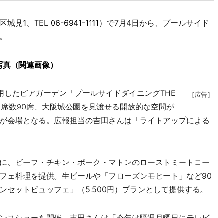
城見1、TEL
06-6941-1111
）で7月4日から、プールサイド
。
写真（関連画像）
したビアガーデン「プールサイドダイニングTHE
［広告］
坪、席数90席。大阪城公園を見渡せる開放的な空間が
が会場となる。広報担当の吉田さんは「ライトアップによる
に、ビーフ・チキン・ポーク・マトンのローストミートコー
フェ料理を提供。生ビールや「フローズンモヒート」など90
セットビュッフェ」（5,500円）プランとして提供する。
ンスショーを開催。吉田さんは「今年は隔週月曜日にテレビ