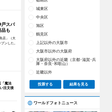
都島区
城東区
中央区
神戸スパ
旭区
商品も
鶴見区
島店」（大
上記以外の大阪市
ープンした。
大阪市以外の大阪府
大阪府以外の近畿（京都･滋賀･兵
庫・奈良･和歌山）
近畿以外
店「魔法
投票する
結果を見る
使い注文後
ワールドフォトニュース