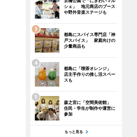
京橋公園で「にぎわいマル
シェ」 地元商店のブース
や野外音楽ステージも
都島にスパイス専門店「神
戸スパイス」 家庭向けの
少量商品も
都島に「喫茶オレンジ」
店主手作りの推し活スペー
スも
森之宮に「空間美術館」
住民・学生が制作や運営に
参加
もっと見る