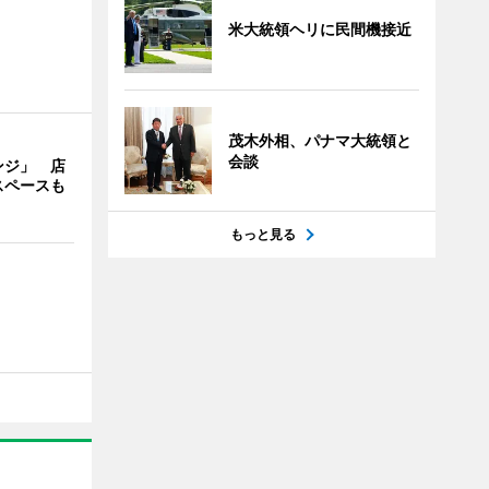
米大統領ヘリに民間機接近
茂木外相、パナマ大統領と
会談
ンジ」 店
スペースも
もっと見る