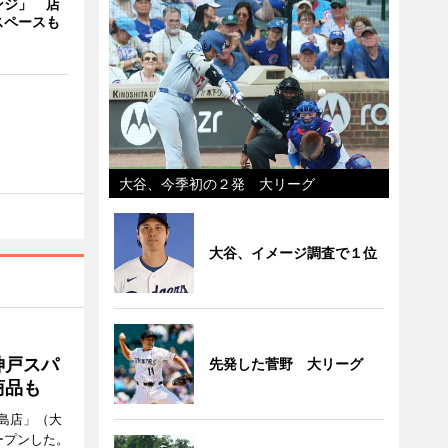
ンジ」 店
スペースも
大谷、今季初の２発 大リーグ
大谷、イメージ調査で１位
神戸スパ
先発した菅野 大リーグ
商品も
島店」（大
ープンした。