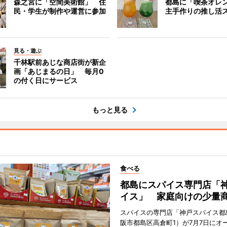
森之宮に「空間美術館」 住
都島に「喫茶オレ
民・学生が制作や運営に参加
主手作りの推し活
見る・遊ぶ
千林駅前あじな商店街が新企
画「あじまるの日」 毎月0
の付く日にサービス
もっと見る
食べる
都島にスパイス専門店「
イス」 家庭向けの少量
スパイスの専門店「神戸スパイス都
阪市都島区高倉町1）が7月7日にオ