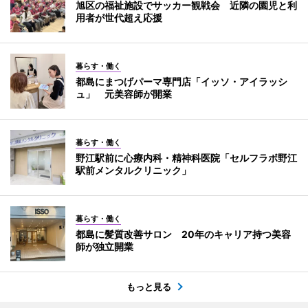
旭区の福祉施設でサッカー観戦会 近隣の園児と利
用者が世代超え応援
暮らす・働く
都島にまつげパーマ専門店「イッソ・アイラッシ
ュ」 元美容師が開業
暮らす・働く
野江駅前に心療内科・精神科医院「セルフラボ野江
駅前メンタルクリニック」
暮らす・働く
都島に髪質改善サロン 20年のキャリア持つ美容
師が独立開業
もっと見る