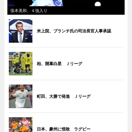
張本美和、４強入り
米上院、ブランチ氏の司法長官人事承認
柏、開幕白星 Ｊリーグ
町田、大勝で発進 Ｊリーグ
日本、豪州に惜敗 ラグビー