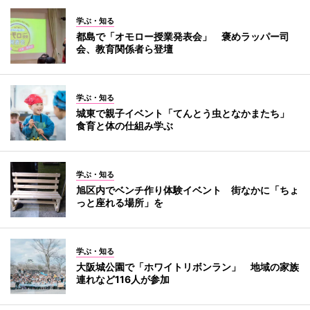
学ぶ・知る
都島で「オモロー授業発表会」 褒めラッパー司
会、教育関係者ら登壇
学ぶ・知る
城東で親子イベント「てんとう虫となかまたち」
食育と体の仕組み学ぶ
学ぶ・知る
旭区内でベンチ作り体験イベント 街なかに「ちょ
っと座れる場所」を
学ぶ・知る
大阪城公園で「ホワイトリボンラン」 地域の家族
連れなど116人が参加