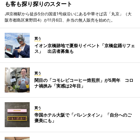
も客も探り探りのスタート
JR京橋駅から徒歩5分の国道1号線沿いにある中華そば店「丸京」（大
阪市都島区東野田4）が11月6日、弁当の無人販売を始めた。
買う
イオン京橋跡地で夏祭りイベント「京橋盆踊りフェ
ス」 出店者募集も
買う
関目の「コモレビコーヒー焙煎所」が5周年 コロ
ナ禍挟み「実感は2年目」
買う
帝国ホテル大阪で「バレンタイン」 「自分へのご
褒美にも」