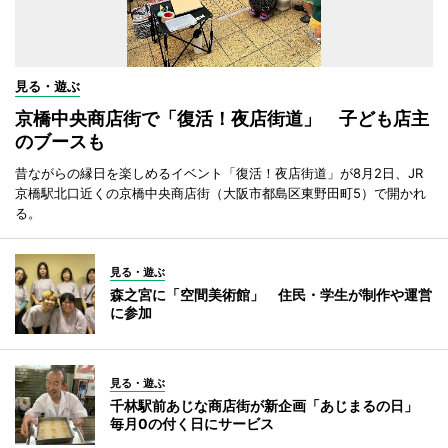
見る・遊ぶ
京橋中央商店街で「復活！夜店街道」 子ども店主
のブースも
昔ながらの縁日を楽しめるイベント「復活！夜店街道」が8月2日、JR
京橋駅北口近くの京橋中央商店街（大阪市都島区東野田町5）で開かれ
る。
見る・遊ぶ
森之宮に「空間美術館」 住民・学生が制作や運営
に参加
見る・遊ぶ
千林駅前あじな商店街が新企画「あじまるの日」
毎月0の付く日にサービス