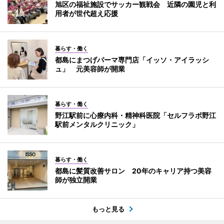
旭区の福祉施設でサッカー観戦会 近隣の園児と利
用者が世代超え応援
暮らす・働く
都島にまつげパーマ専門店「イッソ・アイラッシ
ュ」 元美容師が開業
暮らす・働く
野江駅前に心療内科・精神科医院「セルフラボ野江
駅前メンタルクリニック」
暮らす・働く
都島に髪質改善サロン 20年のキャリア持つ美容
師が独立開業
もっと見る