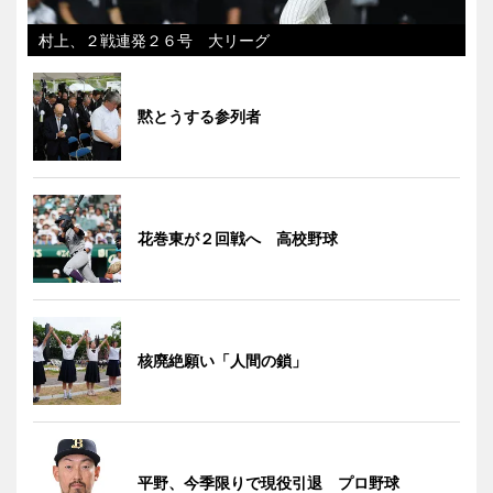
村上、２戦連発２６号 大リーグ
黙とうする参列者
花巻東が２回戦へ 高校野球
核廃絶願い「人間の鎖」
平野、今季限りで現役引退 プロ野球