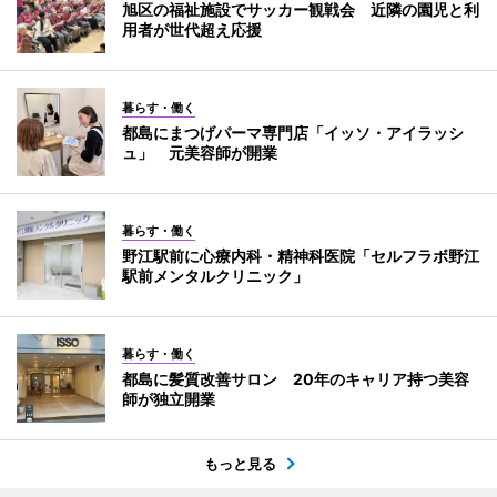
旭区の福祉施設でサッカー観戦会 近隣の園児と利
用者が世代超え応援
暮らす・働く
都島にまつげパーマ専門店「イッソ・アイラッシ
ュ」 元美容師が開業
暮らす・働く
野江駅前に心療内科・精神科医院「セルフラボ野江
駅前メンタルクリニック」
暮らす・働く
都島に髪質改善サロン 20年のキャリア持つ美容
師が独立開業
もっと見る