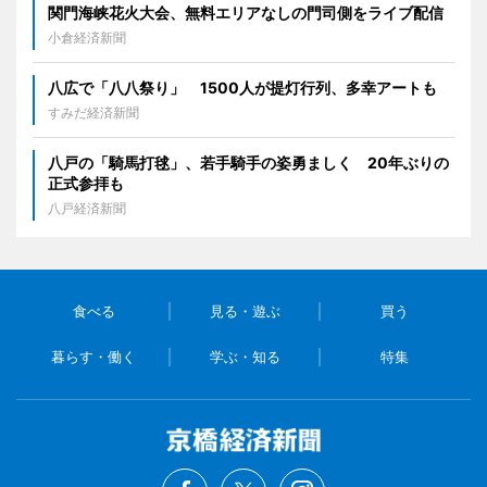
関門海峡花火大会、無料エリアなしの門司側をライブ配信
小倉経済新聞
八広で「八八祭り」 1500人が提灯行列、多幸アートも
すみだ経済新聞
八戸の「騎馬打毬」、若手騎手の姿勇ましく 20年ぶりの
正式参拝も
八戸経済新聞
食べる
見る・遊ぶ
買う
暮らす・働く
学ぶ・知る
特集