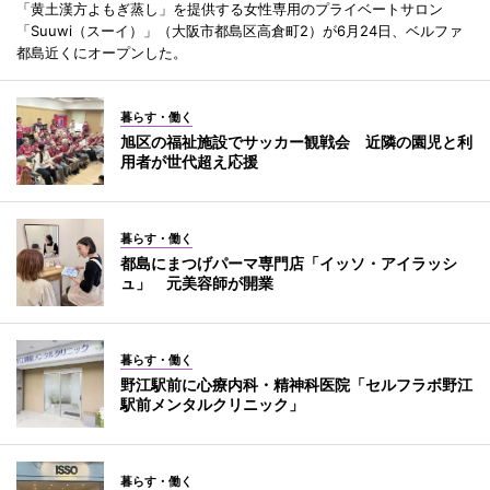
「黄土漢方よもぎ蒸し」を提供する女性専用のプライベートサロン
「Suuwi（スーイ）」（大阪市都島区高倉町2）が6月24日、ベルファ
都島近くにオープンした。
暮らす・働く
旭区の福祉施設でサッカー観戦会 近隣の園児と利
用者が世代超え応援
暮らす・働く
都島にまつげパーマ専門店「イッソ・アイラッシ
ュ」 元美容師が開業
暮らす・働く
野江駅前に心療内科・精神科医院「セルフラボ野江
駅前メンタルクリニック」
暮らす・働く