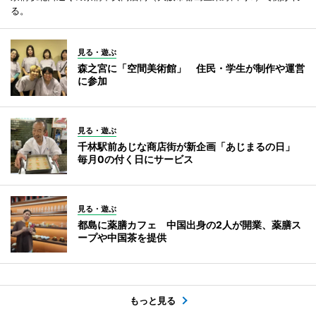
る。
見る・遊ぶ
森之宮に「空間美術館」 住民・学生が制作や運営
に参加
見る・遊ぶ
千林駅前あじな商店街が新企画「あじまるの日」
毎月0の付く日にサービス
見る・遊ぶ
都島に薬膳カフェ 中国出身の2人が開業、薬膳ス
ープや中国茶を提供
もっと見る