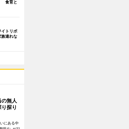
」 食育と
ワイトリボ
家族連れな
当の無人
探り探り
沿いにある中
田4）が11