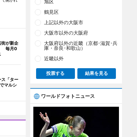
）で開かれ
旭区
鶴見区
上記以外の大阪市
大阪市以外の大阪府
大阪府以外の近畿（京都･滋賀･兵
店街が新企
庫・奈良･和歌山）
」 毎月0
ス
近畿以外
投票する
結果を見る
ース「ター
念でマルシ
ワールドフォトニュース