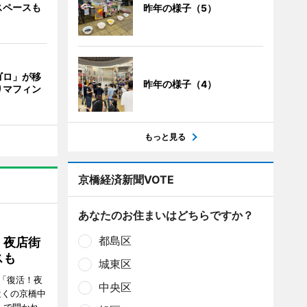
スペースも
昨年の様子（5）
ゴロ」が移
昨年の様子（4）
りマフィン
もっと見る
京橋経済新聞VOTE
あなたのお住まいはどちらですか？
都島区
！夜店街
スも
城東区
「復活！夜
中央区
近くの京橋中