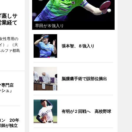
ぎ蒸しサ
営業経て
早田が８強入り
女性専用の
ーイ）」（大
張本智、８強入り
ベルファ都島
脳腫瘍手術で誤部位摘出
マ専門店
ッシュ」
有明が２回戦へ 高校野球
ン 20年
容師が独立