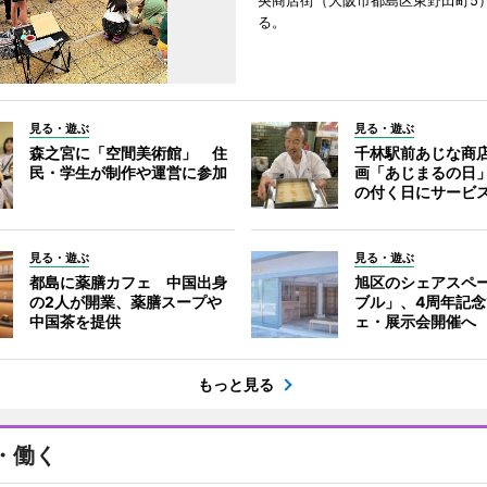
央商店街（大阪市都島区東野田町5
る。
見る・遊ぶ
見る・遊ぶ
森之宮に「空間美術館」 住
千林駅前あじな商
民・学生が制作や運営に参加
画「あじまるの日
の付く日にサービ
見る・遊ぶ
見る・遊ぶ
都島に薬膳カフェ 中国出身
旭区のシェアスペ
の2人が開業、薬膳スープや
ブル」、4周年記
中国茶を提供
ェ・展示会開催へ
もっと見る
・働く