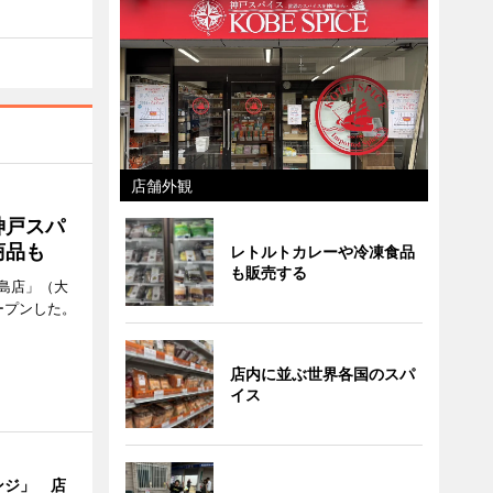
店舗外観
神戸スパ
商品も
レトルトカレーや冷凍食品
も販売する
島店」（大
ープンした。
店内に並ぶ世界各国のスパ
イス
ンジ」 店