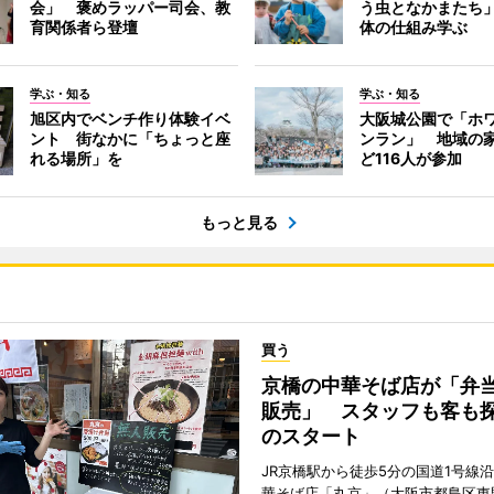
会」 褒めラッパー司会、教
う虫となかまたち
育関係者ら登壇
体の仕組み学ぶ
学ぶ・知る
学ぶ・知る
旭区内でベンチ作り体験イベ
大阪城公園で「ホ
ント 街なかに「ちょっと座
ンラン」 地域の
れる場所」を
ど116人が参加
もっと見る
買う
京橋の中華そば店が「弁
販売」 スタッフも客も
のスタート
JR京橋駅から徒歩5分の国道1号線
華そば店「丸京」（大阪市都島区東野