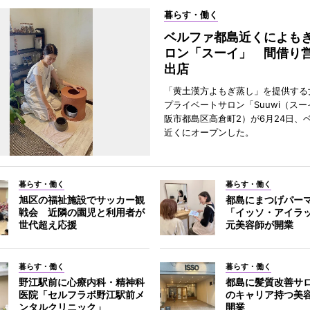
暮らす・働く
ベルファ都島近くによも
ロン「スーイ」 間借り
出店
「黄土漢方よもぎ蒸し」を提供する
プライベートサロン「Suuwi（ス
阪市都島区高倉町2）が6月24日、
近くにオープンした。
暮らす・働く
暮らす・働く
旭区の福祉施設でサッカー観
都島にまつげパー
戦会 近隣の園児と利用者が
「イッソ・アイラ
世代超え応援
元美容師が開業
暮らす・働く
暮らす・働く
野江駅前に心療内科・精神科
都島に髪質改善サロ
医院「セルフラボ野江駅前メ
のキャリア持つ美
ンタルクリニック」
開業