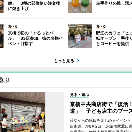
蛸」 3種の部位使い注文後
主手作りの推し活
に焼き上げ
食べる
食べる
京橋で初の「ぐるっとバ
野江のカフェ「ヒ
ル」 33店参加、街の名物イ
転オープン 手作
ベント目指す
とコーヒーを提供
もっと見る
遊ぶ
見る・遊ぶ
京橋中央商店街で「復活
道」 子ども店主のブー
昔ながらの縁日を楽しめるイベント
店街道」が8月2日、JR京橋駅北口