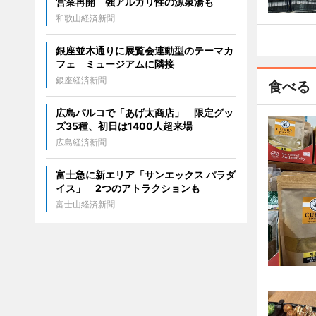
営業再開 強アルカリ性の源泉湯も
和歌山経済新聞
銀座並木通りに展覧会連動型のテーマカ
フェ ミュージアムに隣接
銀座経済新聞
食べる
広島パルコで「あげ太商店」 限定グッ
ズ35種、初日は1400人超来場
広島経済新聞
富士急に新エリア「サンエックス パラダ
イス」 2つのアトラクションも
富士山経済新聞