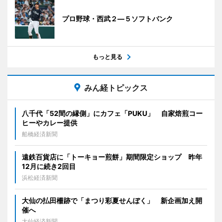
プロ野球・西武２―５ソフトバンク
もっと見る
みん経トピックス
八千代「52間の縁側」にカフェ「PUKU」 自家焙煎コー
ヒーやカレー提供
船橋経済新聞
遠鉄百貨店に「トーキョー煎餅」期間限定ショップ 昨年
12月に続き2回目
浜松経済新聞
大仙の払田柵跡で「まつり彩夏せんぼく」 新企画加え開
催へ
大仙経済新聞