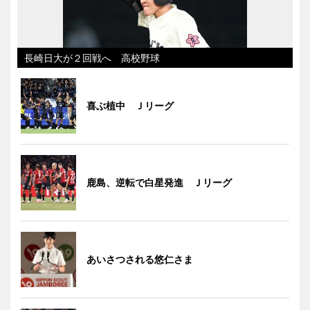
長崎日大が２回戦へ 高校野球
喜ぶ植中 Ｊリーグ
鹿島、逆転で白星発進 Ｊリーグ
あいさつされる悠仁さま