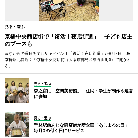
見る・遊ぶ
京橋中央商店街で「復活！夜店街道」 子ども店主
のブースも
昔ながらの縁日を楽しめるイベント「復活！夜店街道」が8月2日、JR
京橋駅北口近くの京橋中央商店街（大阪市都島区東野田町5）で開かれ
る。
見る・遊ぶ
森之宮に「空間美術館」 住民・学生が制作や運営
に参加
見る・遊ぶ
千林駅前あじな商店街が新企画「あじまるの日」
毎月0の付く日にサービス