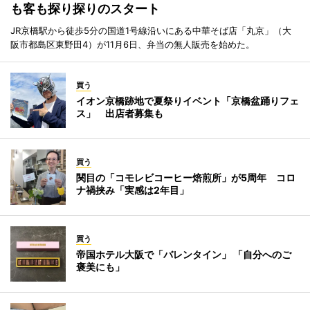
も客も探り探りのスタート
JR京橋駅から徒歩5分の国道1号線沿いにある中華そば店「丸京」（大
阪市都島区東野田4）が11月6日、弁当の無人販売を始めた。
買う
イオン京橋跡地で夏祭りイベント「京橋盆踊りフェ
ス」 出店者募集も
買う
関目の「コモレビコーヒー焙煎所」が5周年 コロ
ナ禍挟み「実感は2年目」
買う
帝国ホテル大阪で「バレンタイン」 「自分へのご
褒美にも」