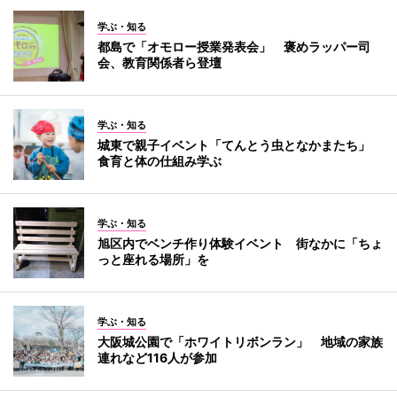
学ぶ・知る
都島で「オモロー授業発表会」 褒めラッパー司
会、教育関係者ら登壇
学ぶ・知る
城東で親子イベント「てんとう虫となかまたち」
食育と体の仕組み学ぶ
学ぶ・知る
旭区内でベンチ作り体験イベント 街なかに「ちょ
っと座れる場所」を
学ぶ・知る
大阪城公園で「ホワイトリボンラン」 地域の家族
連れなど116人が参加