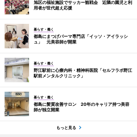
旭区の福祉施設でサッカー観戦会 近隣の園児と利
用者が世代超え応援
暮らす・働く
都島にまつげパーマ専門店「イッソ・アイラッシ
ュ」 元美容師が開業
暮らす・働く
野江駅前に心療内科・精神科医院「セルフラボ野江
駅前メンタルクリニック」
暮らす・働く
都島に髪質改善サロン 20年のキャリア持つ美容
師が独立開業
もっと見る