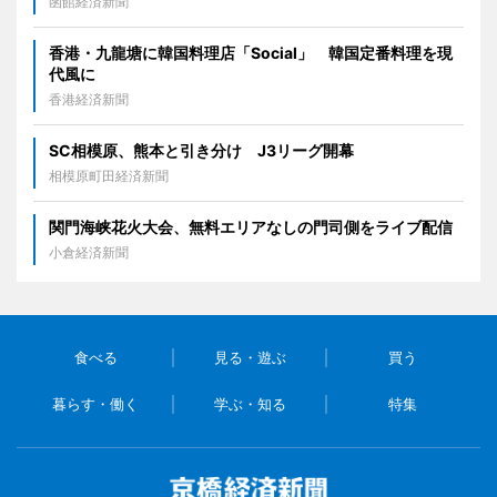
函館経済新聞
香港・九龍塘に韓国料理店「Social」 韓国定番料理を現
代風に
香港経済新聞
SC相模原、熊本と引き分け J3リーグ開幕
相模原町田経済新聞
関門海峡花火大会、無料エリアなしの門司側をライブ配信
小倉経済新聞
食べる
見る・遊ぶ
買う
暮らす・働く
学ぶ・知る
特集