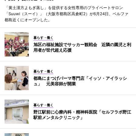
「黄土漢方よもぎ蒸し」を提供する女性専用のプライベートサロン
「Suuwi（スーイ）」（大阪市都島区高倉町2）が6月24日、ベルファ
都島近くにオープンした。
暮らす・働く
旭区の福祉施設でサッカー観戦会 近隣の園児と利
用者が世代超え応援
暮らす・働く
都島にまつげパーマ専門店「イッソ・アイラッシ
ュ」 元美容師が開業
暮らす・働く
野江駅前に心療内科・精神科医院「セルフラボ野江
駅前メンタルクリニック」