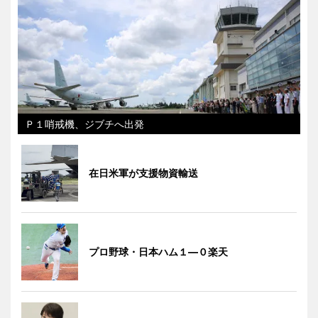
Ｐ１哨戒機、ジブチへ出発
在日米軍が支援物資輸送
プロ野球・日本ハム１―０楽天