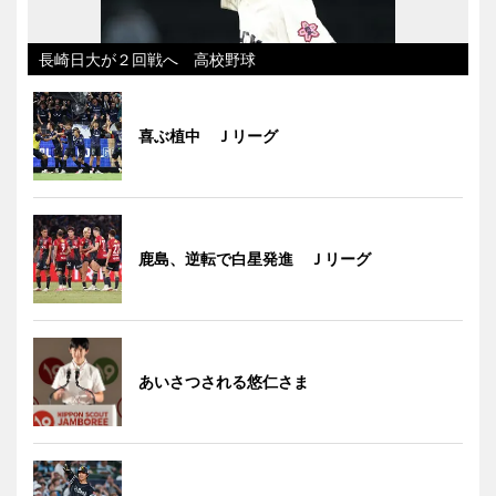
長崎日大が２回戦へ 高校野球
喜ぶ植中 Ｊリーグ
鹿島、逆転で白星発進 Ｊリーグ
あいさつされる悠仁さま