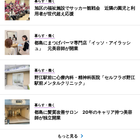
暮らす・働く
旭区の福祉施設でサッカー観戦会 近隣の園児と利
用者が世代超え応援
暮らす・働く
都島にまつげパーマ専門店「イッソ・アイラッシ
ュ」 元美容師が開業
暮らす・働く
野江駅前に心療内科・精神科医院「セルフラボ野江
駅前メンタルクリニック」
暮らす・働く
都島に髪質改善サロン 20年のキャリア持つ美容
師が独立開業
もっと見る