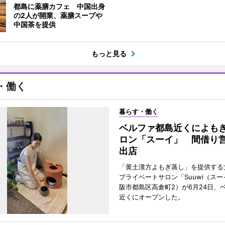
都島に薬膳カフェ 中国出身
の2人が開業、薬膳スープや
中国茶を提供
もっと見る
・働く
暮らす・働く
ベルファ都島近くによも
ロン「スーイ」 間借り
出店
「黄土漢方よもぎ蒸し」を提供する
プライベートサロン「Suuwi（ス
阪市都島区高倉町2）が6月24日、
近くにオープンした。