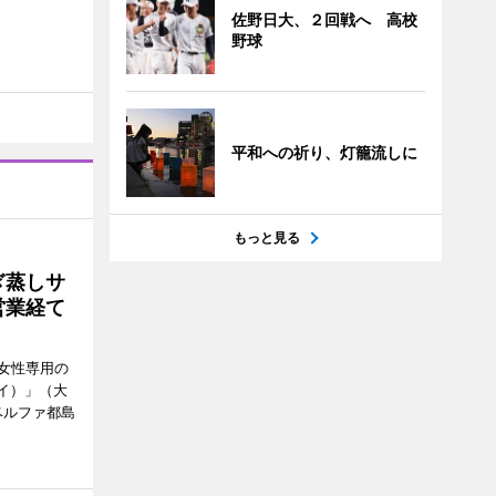
佐野日大、２回戦へ 高校
野球
平和への祈り、灯籠流しに
もっと見る
ぎ蒸しサ
営業経て
女性専用の
ーイ）」（大
ベルファ都島