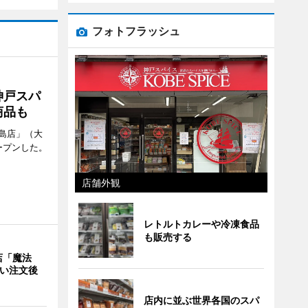
フォトフラッシュ
神戸スパ
商品も
島店」（大
ープンした。
店舗外観
レトルトカレーや冷凍食品
も販売する
店「魔法
使い注文後
店内に並ぶ世界各国のスパ