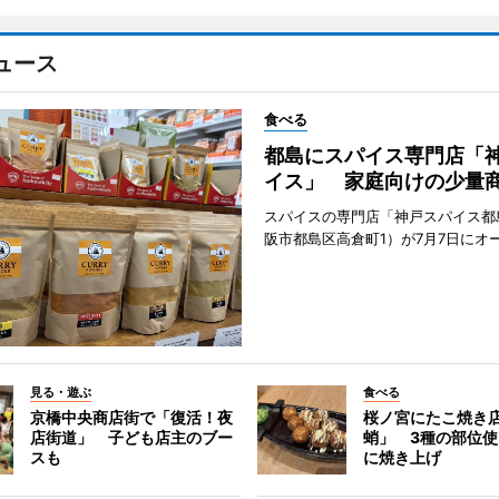
ュース
食べる
都島にスパイス専門店「
イス」 家庭向けの少量
スパイスの専門店「神戸スパイス都
阪市都島区高倉町1）が7月7日にオ
見る・遊ぶ
食べる
京橋中央商店街で「復活！夜
桜ノ宮にたこ焼き
店街道」 子ども店主のブー
蛸」 3種の部位
スも
に焼き上げ