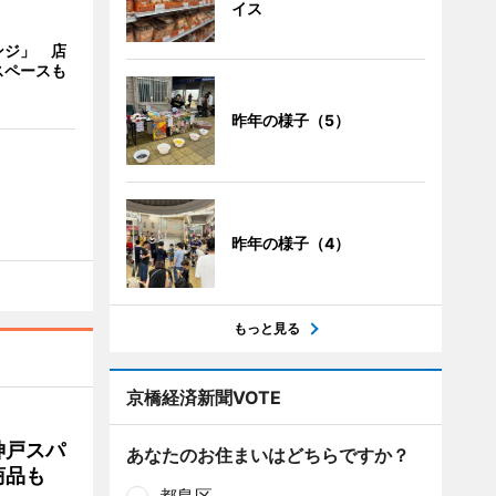
イス
ンジ」 店
スペースも
昨年の様子（5）
昨年の様子（4）
もっと見る
京橋経済新聞VOTE
神戸スパ
あなたのお住まいはどちらですか？
商品も