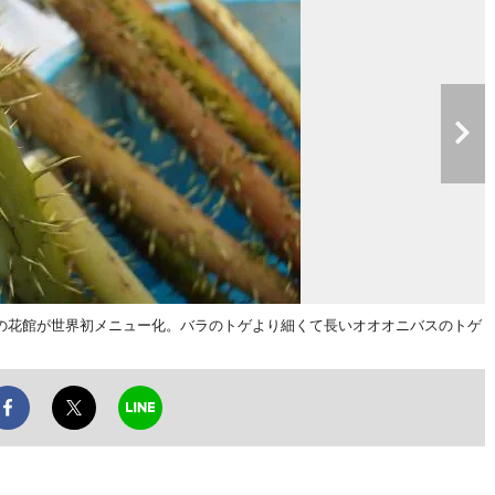
の花館が世界初メニュー化。バラのトゲより細くて長いオオオニバスのトゲ