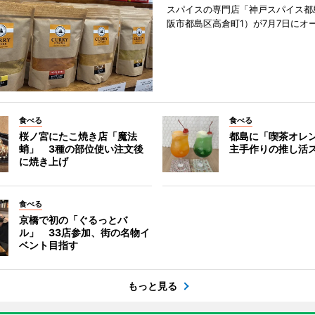
スパイスの専門店「神戸スパイス都
阪市都島区高倉町1）が7月7日にオ
食べる
食べる
桜ノ宮にたこ焼き店「魔法
都島に「喫茶オレ
蛸」 3種の部位使い注文後
主手作りの推し活
に焼き上げ
食べる
京橋で初の「ぐるっとバ
ル」 33店参加、街の名物イ
ベント目指す
もっと見る