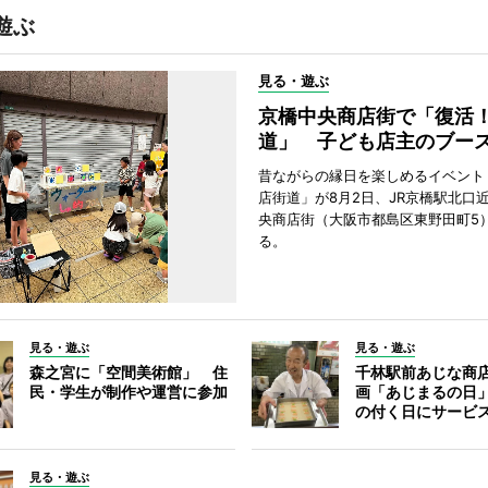
遊ぶ
見る・遊ぶ
京橋中央商店街で「復活
道」 子ども店主のブー
昔ながらの縁日を楽しめるイベント
店街道」が8月2日、JR京橋駅北口
央商店街（大阪市都島区東野田町5
る。
見る・遊ぶ
見る・遊ぶ
森之宮に「空間美術館」 住
千林駅前あじな商
民・学生が制作や運営に参加
画「あじまるの日
の付く日にサービ
見る・遊ぶ