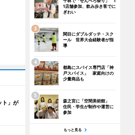
千林で「せんべろ祭り」 1
1店舗参加、飲み歩き客でに
ぎわい
関目にダブルダッチ・スク
ール 世界大会経験者が指
導
都島にスパイス専門店「神
戸スパイス」 家庭向けの
少量商品も
森之宮に「空間美術館」
ット」が
住民・学生が制作や運営に
参加
もっと見る