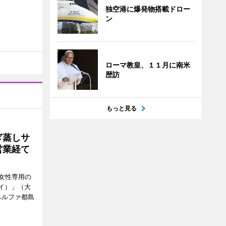
独空港に爆発物搭載ドロー
ン
ローマ教皇、１１月に南米
歴訪
もっと見る
ぎ蒸しサ
営業経て
女性専用の
ーイ）」（大
ベルファ都島