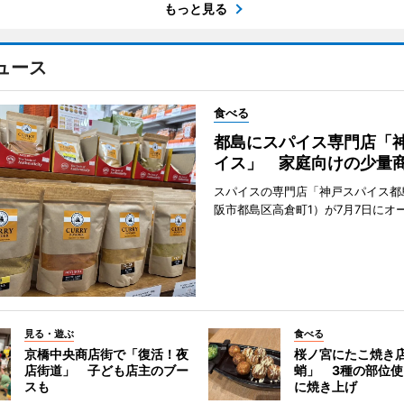
もっと見る
ュース
食べる
都島にスパイス専門店「
イス」 家庭向けの少量
スパイスの専門店「神戸スパイス都
阪市都島区高倉町1）が7月7日にオ
見る・遊ぶ
食べる
京橋中央商店街で「復活！夜
桜ノ宮にたこ焼き
店街道」 子ども店主のブー
蛸」 3種の部位
スも
に焼き上げ