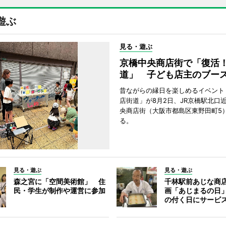
遊ぶ
見る・遊ぶ
京橋中央商店街で「復活
道」 子ども店主のブー
昔ながらの縁日を楽しめるイベント
店街道」が8月2日、JR京橋駅北口
央商店街（大阪市都島区東野田町5
る。
見る・遊ぶ
見る・遊ぶ
森之宮に「空間美術館」 住
千林駅前あじな商
民・学生が制作や運営に参加
画「あじまるの日
の付く日にサービ