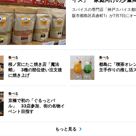
スパイスの専門店「神戸スパイス都
阪市都島区高倉町1）が7月7日にオ
食べる
食べる
桜ノ宮にたこ焼き店「魔法
都島に「喫茶オレ
蛸」 3種の部位使い注文後
主手作りの推し活
に焼き上げ
食べる
京橋で初の「ぐるっとバ
ル」 33店参加、街の名物イ
ベント目指す
もっと見る