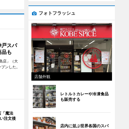
フォトフラッシュ
神戸スパ
商品も
島店」（大
ープンした。
店舗外観
レトルトカレーや冷凍食品
も販売する
店「魔法
使い注文後
店内に並ぶ世界各国のスパ