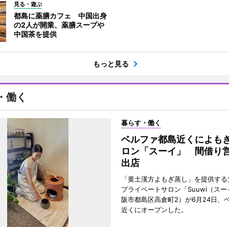
見る・遊ぶ
都島に薬膳カフェ 中国出身
の2人が開業、薬膳スープや
中国茶を提供
もっと見る
・働く
暮らす・働く
ベルファ都島近くによも
ロン「スーイ」 間借り
出店
「黄土漢方よもぎ蒸し」を提供する
プライベートサロン「Suuwi（ス
阪市都島区高倉町2）が6月24日、
近くにオープンした。