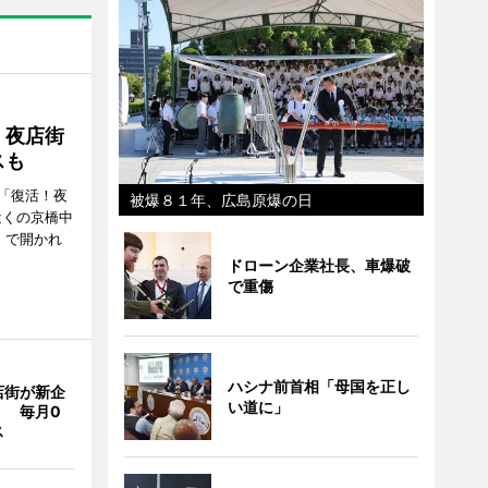
！夜店街
スも
「復活！夜
被爆８１年、広島原爆の日
近くの京橋中
）で開かれ
ドローン企業社長、車爆破
で重傷
ハシナ前首相「母国を正し
店街が新企
い道に」
」 毎月0
ス