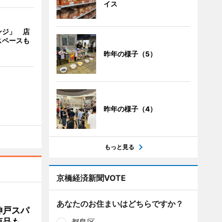
イス
ンジ」 店
スペースも
昨年の様子（5）
昨年の様子（4）
もっと見る
京橋経済新聞VOTE
あなたのお住まいはどちらですか？
神戸スパ
商品も