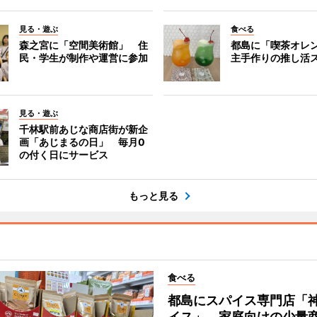
見る・遊ぶ
食べる
森之宮に「空間美術館」 住
都島に「喫茶オレ
民・学生が制作や運営に参加
主手作りの推し活
見る・遊ぶ
千林駅前あじな商店街が新企
画「あじまるの日」 毎月0
の付く日にサービス
もっと見る
食べる
都島にスパイス専門店「
イス」 家庭向けの少量