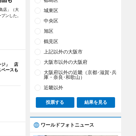
都島区
島店」（大
城東区
ープンした。
中央区
旭区
鶴見区
上記以外の大阪市
大阪市以外の大阪府
ンジ」 店
スペースも
大阪府以外の近畿（京都･滋賀･兵
庫・奈良･和歌山）
近畿以外
投票する
結果を見る
ワールドフォトニュース