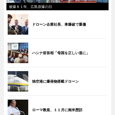
被爆８１年、広島原爆の日
ドローン企業社長、車爆破で重傷
ハシナ前首相「母国を正しい道に」
独空港に爆発物搭載ドローン
ローマ教皇、１１月に南米歴訪