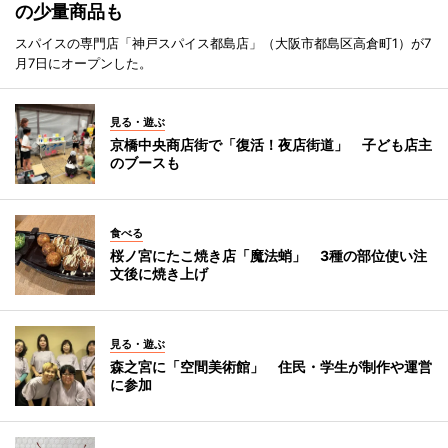
の少量商品も
スパイスの専門店「神戸スパイス都島店」（大阪市都島区高倉町1）が7
月7日にオープンした。
見る・遊ぶ
京橋中央商店街で「復活！夜店街道」 子ども店主
のブースも
食べる
桜ノ宮にたこ焼き店「魔法蛸」 3種の部位使い注
文後に焼き上げ
見る・遊ぶ
森之宮に「空間美術館」 住民・学生が制作や運営
に参加