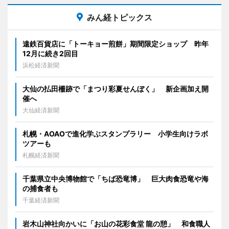
みん経トピックス
遠鉄百貨店に「トーキョー煎餅」期間限定ショップ 昨年
12月に続き2回目
浜松経済新聞
大仙の払田柵跡で「まつり彩夏せんぼく」 新企画加え開
催へ
大仙経済新聞
札幌・AOAOで進化学ぶスタンプラリー 小学生向けラボ
ツアーも
札幌経済新聞
千葉県立中央博物館で「ちば恐竜博」 巨大肉食恐竜や海
の捕食者も
千葉経済新聞
岩木山神社向かいに「お山の花彩食堂 龍の憩」 和食職人