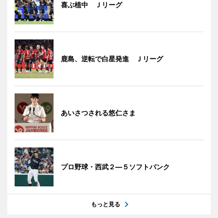
喜ぶ植中 Ｊリーグ
鹿島、逆転で白星発進 Ｊリーグ
あいさつされる悠仁さま
プロ野球・西武２―５ソフトバンク
もっと見る