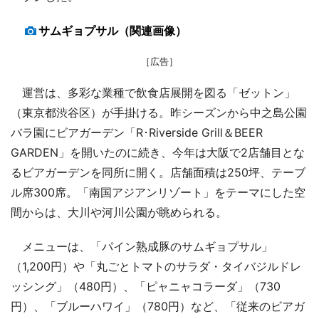
サムギョプサル（関連画像）
［広告］
運営は、多彩な業種で飲食店展開を図る「ゼットン」
（東京都渋谷区）が手掛ける。昨シーズンから中之島公園
バラ園にビアガーデン「R･Riverside Grill＆BEER
GARDEN」を開いたのに続き、今年は大阪で2店舗目とな
るビアガーデンを同所に開く。店舗面積は250坪、テーブ
ル席300席。「南国アジアンリゾート」をテーマにした空
間からは、大川や河川公園が眺められる。
メニューは、「パイン熟成豚のサムギョプサル」
（1,200円）や「丸ごとトマトのサラダ・タイバジルドレ
ッシング」（480円）、「ピャニャコラーダ」（730
円）、「ブルーハワイ」（780円）など、「従来のビアガ