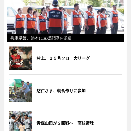
兵庫県警、熊本に支援部隊を派遣
村上、２５号ソロ 大リーグ
悠仁さま、朝食作りに参加
青森山田が２回戦へ 高校野球