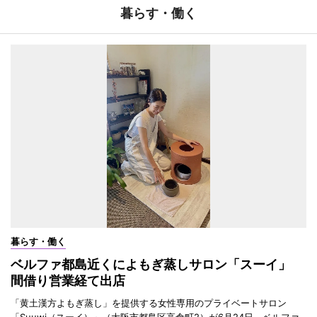
暮らす・働く
暮らす・働く
ベルファ都島近くによもぎ蒸しサロン「スーイ」
間借り営業経て出店
「黄土漢方よもぎ蒸し」を提供する女性専用のプライベートサロン
「Suuwi（スーイ）」（大阪市都島区高倉町2）が6月24日、ベルファ