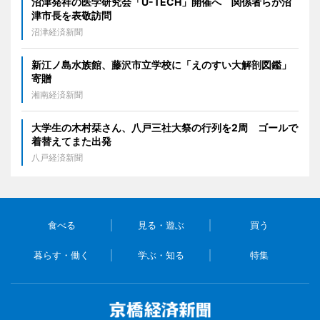
沼津発祥の医学研究会「U-TECH」開催へ 関係者らが沼
津市長を表敬訪問
沼津経済新聞
新江ノ島水族館、藤沢市立学校に「えのすい大解剖図鑑」
寄贈
湘南経済新聞
大学生の木村栞さん、八戸三社大祭の行列を2周 ゴールで
着替えてまた出発
八戸経済新聞
食べる
見る・遊ぶ
買う
暮らす・働く
学ぶ・知る
特集