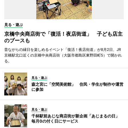
見る・遊ぶ
京橋中央商店街で「復活！夜店街道」 子ども店主
のブースも
昔ながらの縁日を楽しめるイベント「復活！夜店街道」が8月2日、JR
京橋駅北口近くの京橋中央商店街（大阪市都島区東野田町5）で開かれ
る。
見る・遊ぶ
森之宮に「空間美術館」 住民・学生が制作や運営
に参加
見る・遊ぶ
千林駅前あじな商店街が新企画「あじまるの日」
毎月0の付く日にサービス