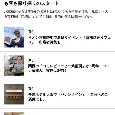
も客も探り探りのスタート
JR京橋駅から徒歩5分の国道1号線沿いにある中華そば店「丸京」（大
阪市都島区東野田4）が11月6日、弁当の無人販売を始めた。
買う
イオン京橋跡地で夏祭りイベント「京橋盆踊りフェ
ス」 出店者募集も
買う
関目の「コモレビコーヒー焙煎所」が5周年 コロ
ナ禍挟み「実感は2年目」
買う
帝国ホテル大阪で「バレンタイン」 「自分へのご
褒美にも」