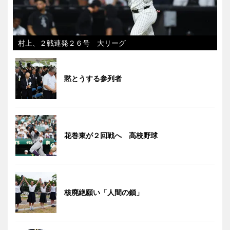
村上、２戦連発２６号 大リーグ
黙とうする参列者
花巻東が２回戦へ 高校野球
核廃絶願い「人間の鎖」