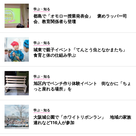
学ぶ・知る
都島で「オモロー授業発表会」 褒めラッパー司
会、教育関係者ら登壇
学ぶ・知る
城東で親子イベント「てんとう虫となかまたち」
食育と体の仕組み学ぶ
学ぶ・知る
旭区内でベンチ作り体験イベント 街なかに「ちょ
っと座れる場所」を
学ぶ・知る
大阪城公園で「ホワイトリボンラン」 地域の家族
連れなど116人が参加