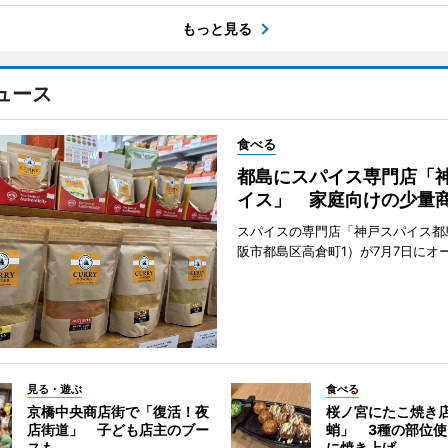
もっと見る
ュース
食べる
都島にスパイス専門店「
イス」 家庭向けの少量
スパイスの専門店「神戸スパイス都
阪市都島区高倉町1）が7月7日にオ
見る・遊ぶ
食べる
京橋中央商店街で「復活！夜
桜ノ宮にたこ焼き
店街道」 子ども店主のブー
蛸」 3種の部位
スも
に焼き上げ