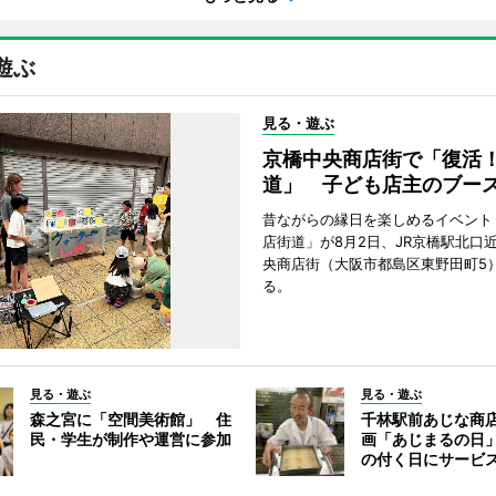
遊ぶ
見る・遊ぶ
京橋中央商店街で「復活
道」 子ども店主のブー
昔ながらの縁日を楽しめるイベント
店街道」が8月2日、JR京橋駅北口
央商店街（大阪市都島区東野田町5
る。
見る・遊ぶ
見る・遊ぶ
森之宮に「空間美術館」 住
千林駅前あじな商
民・学生が制作や運営に参加
画「あじまるの日
の付く日にサービ