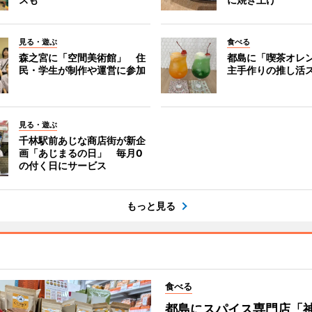
見る・遊ぶ
食べる
森之宮に「空間美術館」 住
都島に「喫茶オレ
民・学生が制作や運営に参加
主手作りの推し活
見る・遊ぶ
千林駅前あじな商店街が新企
画「あじまるの日」 毎月0
の付く日にサービス
もっと見る
食べる
都島にスパイス専門店「