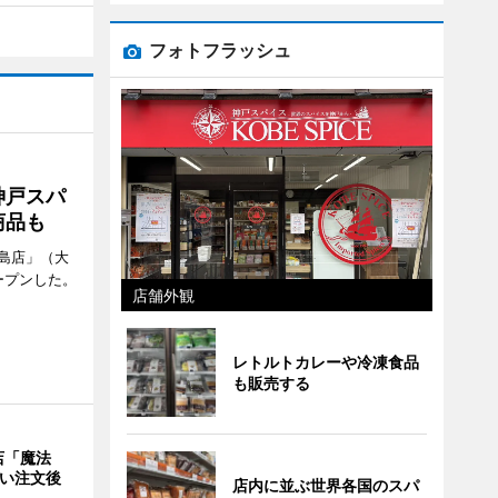
フォトフラッシュ
神戸スパ
商品も
島店」（大
ープンした。
店舗外観
レトルトカレーや冷凍食品
も販売する
店「魔法
使い注文後
店内に並ぶ世界各国のスパ