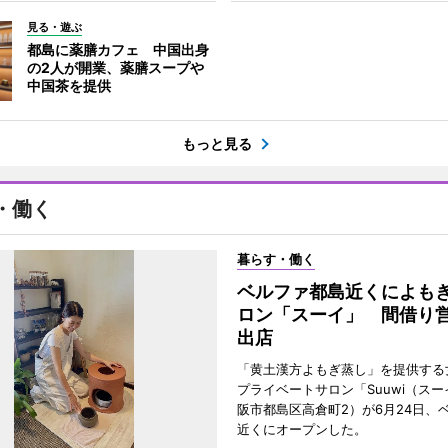
見る・遊ぶ
都島に薬膳カフェ 中国出身
の2人が開業、薬膳スープや
中国茶を提供
もっと見る
・働く
暮らす・働く
ベルファ都島近くによも
ロン「スーイ」 間借り
出店
「黄土漢方よもぎ蒸し」を提供する
プライベートサロン「Suuwi（ス
阪市都島区高倉町2）が6月24日、
近くにオープンした。