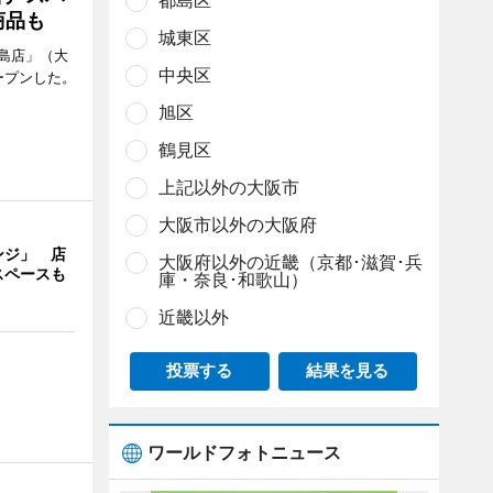
都島区
商品も
城東区
島店」（大
中央区
ープンした。
旭区
鶴見区
上記以外の大阪市
大阪市以外の大阪府
ンジ」 店
大阪府以外の近畿（京都･滋賀･兵
スペースも
庫・奈良･和歌山）
近畿以外
投票する
結果を見る
ワールドフォトニュース