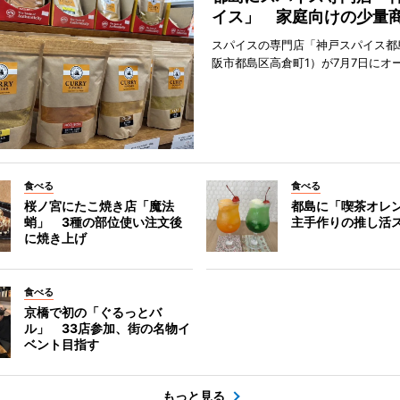
イス」 家庭向けの少量
スパイスの専門店「神戸スパイス都
阪市都島区高倉町1）が7月7日にオ
食べる
食べる
桜ノ宮にたこ焼き店「魔法
都島に「喫茶オレ
蛸」 3種の部位使い注文後
主手作りの推し活
に焼き上げ
食べる
京橋で初の「ぐるっとバ
ル」 33店参加、街の名物イ
ベント目指す
もっと見る