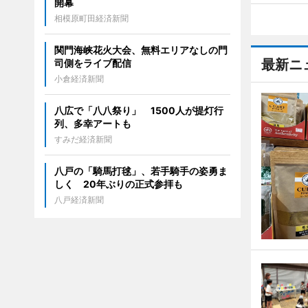
開幕
相模原町田経済新聞
関門海峡花火大会、無料エリアなしの門
最新ニ
司側をライブ配信
小倉経済新聞
八広で「八八祭り」 1500人が提灯行
列、多幸アートも
すみだ経済新聞
八戸の「騎馬打毬」、若手騎手の姿勇ま
しく 20年ぶりの正式参拝も
八戸経済新聞