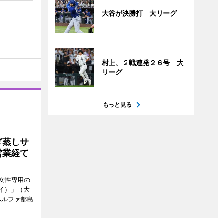
大谷が決勝打 大リーグ
村上、２戦連発２６号 大
リーグ
もっと見る
ぎ蒸しサ
営業経て
女性専用の
ーイ）」（大
ベルファ都島