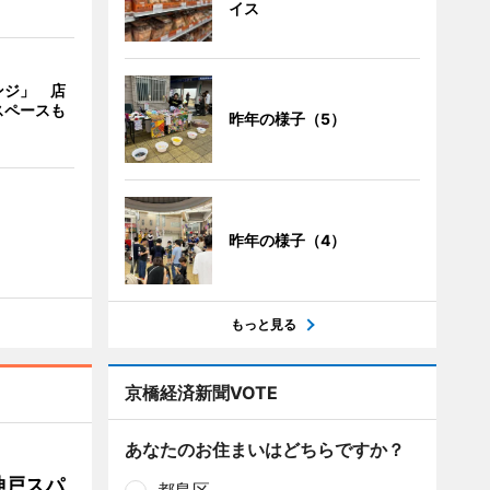
イス
ンジ」 店
スペースも
昨年の様子（5）
昨年の様子（4）
もっと見る
京橋経済新聞VOTE
あなたのお住まいはどちらですか？
神戸スパ