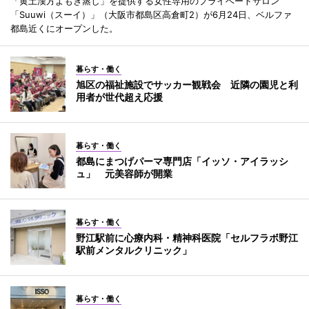
「黄土漢方よもぎ蒸し」を提供する女性専用のプライベートサロン
「Suuwi（スーイ）」（大阪市都島区高倉町2）が6月24日、ベルファ
都島近くにオープンした。
暮らす・働く
旭区の福祉施設でサッカー観戦会 近隣の園児と利
用者が世代超え応援
暮らす・働く
都島にまつげパーマ専門店「イッソ・アイラッシ
ュ」 元美容師が開業
暮らす・働く
野江駅前に心療内科・精神科医院「セルフラボ野江
駅前メンタルクリニック」
暮らす・働く