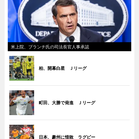
米上院、ブランチ氏の司法長官人事承認
柏、開幕白星 Ｊリーグ
町田、大勝で発進 Ｊリーグ
日本、豪州に惜敗 ラグビー