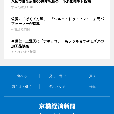
八広で町名誕生60周年祝賀会 小池都知事も祝福
すみだ経済新聞
佐賀に「ばくてん屋」 「シルク・ドゥ・ソレイユ」元パ
フォーマーが指導
佐賀経済新聞
今帰仁・上運天に「ナギッコ」 島ラッキョウやモズクの
加工品販売
やんばる経済新聞
食べる
見る・遊ぶ
買う
暮らす・働く
学ぶ・知る
特集