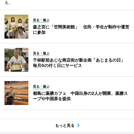
る。
見る・遊ぶ
森之宮に「空間美術館」 住民・学生が制作や運営
に参加
見る・遊ぶ
千林駅前あじな商店街が新企画「あじまるの日」
毎月0の付く日にサービス
見る・遊ぶ
都島に薬膳カフェ 中国出身の2人が開業、薬膳ス
ープや中国茶を提供
もっと見る