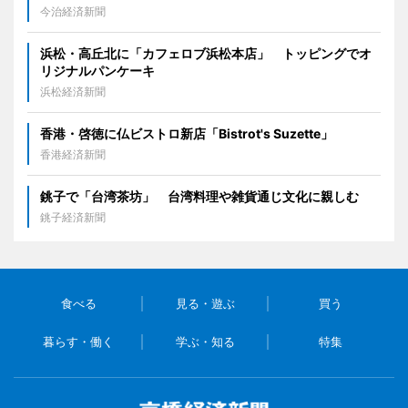
今治経済新聞
浜松・高丘北に「カフェロブ浜松本店」 トッピングでオ
リジナルパンケーキ
浜松経済新聞
香港・啓徳に仏ビストロ新店「Bistrot's Suzette」
香港経済新聞
銚子で「台湾茶坊」 台湾料理や雑貨通じ文化に親しむ
銚子経済新聞
食べる
見る・遊ぶ
買う
暮らす・働く
学ぶ・知る
特集