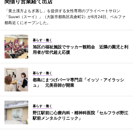
間借り営業経て出店
「黄土漢方よもぎ蒸し」を提供する女性専用のプライベートサロン
「Suuwi（スーイ）」（大阪市都島区高倉町2）が6月24日、ベルファ
都島近くにオープンした。
暮らす・働く
旭区の福祉施設でサッカー観戦会 近隣の園児と利
用者が世代超え応援
暮らす・働く
都島にまつげパーマ専門店「イッソ・アイラッシ
ュ」 元美容師が開業
暮らす・働く
野江駅前に心療内科・精神科医院「セルフラボ野江
駅前メンタルクリニック」