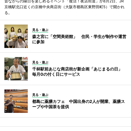
昔ながらの縁日を楽しめるイベント「復活！夜店街道」が8月2日、JR
京橋駅北口近くの京橋中央商店街（大阪市都島区東野田町5）で開かれ
る。
見る・遊ぶ
森之宮に「空間美術館」 住民・学生が制作や運営
に参加
見る・遊ぶ
千林駅前あじな商店街が新企画「あじまるの日」
毎月0の付く日にサービス
見る・遊ぶ
都島に薬膳カフェ 中国出身の2人が開業、薬膳ス
ープや中国茶を提供