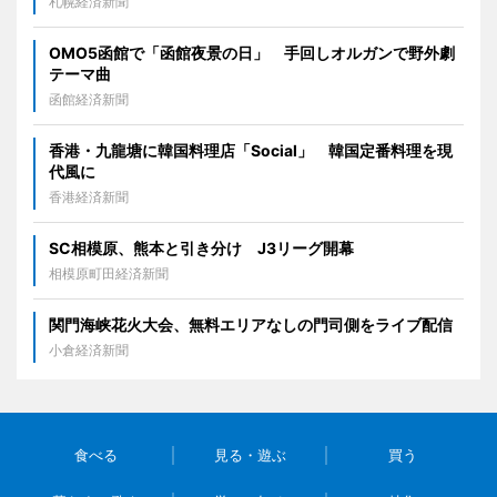
札幌経済新聞
OMO5函館で「函館夜景の日」 手回しオルガンで野外劇
テーマ曲
函館経済新聞
香港・九龍塘に韓国料理店「Social」 韓国定番料理を現
代風に
香港経済新聞
SC相模原、熊本と引き分け J3リーグ開幕
相模原町田経済新聞
関門海峡花火大会、無料エリアなしの門司側をライブ配信
小倉経済新聞
食べる
見る・遊ぶ
買う