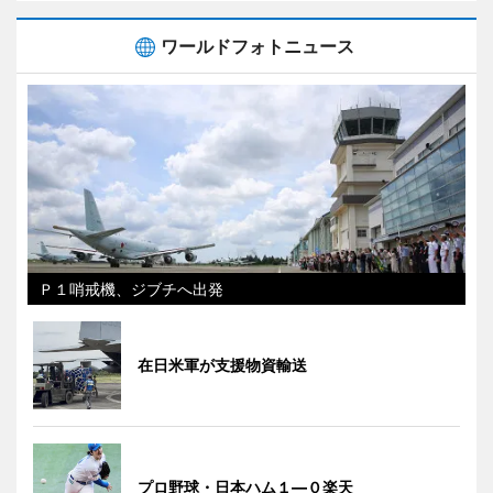
ワールドフォトニュース
Ｐ１哨戒機、ジブチへ出発
在日米軍が支援物資輸送
プロ野球・日本ハム１―０楽天