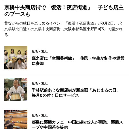
京橋中央商店街で「復活！夜店街道」 子ども店主
のブースも
昔ながらの縁日を楽しめるイベント「復活！夜店街道」が8月2日、JR
京橋駅北口近くの京橋中央商店街（大阪市都島区東野田町5）で開かれ
る。
見る・遊ぶ
森之宮に「空間美術館」 住民・学生が制作や運営
に参加
見る・遊ぶ
千林駅前あじな商店街が新企画「あじまるの日」
毎月0の付く日にサービス
見る・遊ぶ
都島に薬膳カフェ 中国出身の2人が開業、薬膳ス
ープや中国茶を提供