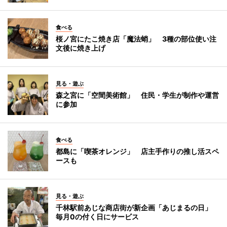
食べる
桜ノ宮にたこ焼き店「魔法蛸」 3種の部位使い注
文後に焼き上げ
見る・遊ぶ
森之宮に「空間美術館」 住民・学生が制作や運営
に参加
食べる
都島に「喫茶オレンジ」 店主手作りの推し活スペ
ースも
見る・遊ぶ
千林駅前あじな商店街が新企画「あじまるの日」
毎月0の付く日にサービス