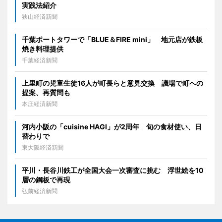
実践法紹介
狭山経済新聞
千葉ポートタワーで「BLUE＆FIRE mini」 地元店が鉄板
焼き料理提供
千葉経済新聞
上里町の児童生徒16人が町長らと意見交換 議場で町への
提案、再質問も
本庄経済新聞
河内小阪の「cuisine HAGI」が2周年 旬の食材使い、日
替わりで
東大阪経済新聞
平川・長谷川鉄工が全国大会一次審査に挑む 浮世絵を10
層の鋼板で再現
弘前経済新聞