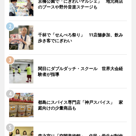
京橋公園で「にぎわいマルシェ」 地元商店
のブースや野外音楽ステージも
千林で「せんべろ祭り」 11店舗参加、飲み
歩き客でにぎわい
関目にダブルダッチ・スクール 世界大会経
験者が指導
都島にスパイス専門店「神戸スパイス」 家
庭向けの少量商品も
森之宮に「空間美術館」 住民・学生が制作