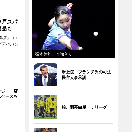
神戸スパ
商品も
島店」（大
ープンした。
張本美和、４強入り
米上院、ブランチ氏の司法
長官人事承認
ンジ」 店
スペースも
柏、開幕白星 Ｊリーグ