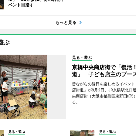
ベント目指す
もっと見る
遊ぶ
見る・遊ぶ
京橋中央商店街で「復活
道」 子ども店主のブー
昔ながらの縁日を楽しめるイベント
店街道」が8月2日、JR京橋駅北口
央商店街（大阪市都島区東野田町5
る。
見る・遊ぶ
見る・遊ぶ