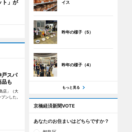
ット」が
イス
昨年の様子（5）
昨年の様子（4）
神戸スパ
商品も
もっと見る
島店」（大
ープンした。
京橋経済新聞VOTE
あなたのお住まいはどちらですか？