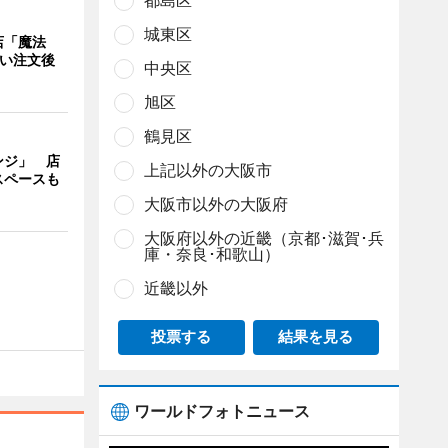
都島区
城東区
店「魔法
使い注文後
中央区
旭区
鶴見区
ンジ」 店
上記以外の大阪市
スペースも
大阪市以外の大阪府
大阪府以外の近畿（京都･滋賀･兵
庫・奈良･和歌山）
近畿以外
投票する
結果を見る
ワールドフォトニュース