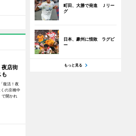
町田、大勝で発進 Ｊリー
グ
日本、豪州に惜敗 ラグビ
ー
もっと見る
！夜店街
スも
「復活！夜
近くの京橋中
）で開かれ