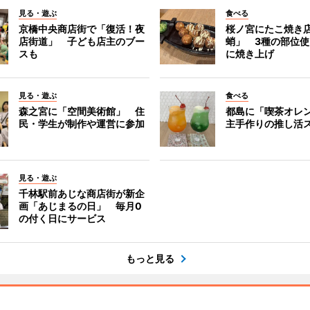
見る・遊ぶ
食べる
京橋中央商店街で「復活！夜
桜ノ宮にたこ焼き
店街道」 子ども店主のブー
蛸」 3種の部位
スも
に焼き上げ
見る・遊ぶ
食べる
森之宮に「空間美術館」 住
都島に「喫茶オレ
民・学生が制作や運営に参加
主手作りの推し活
見る・遊ぶ
千林駅前あじな商店街が新企
画「あじまるの日」 毎月0
の付く日にサービス
もっと見る