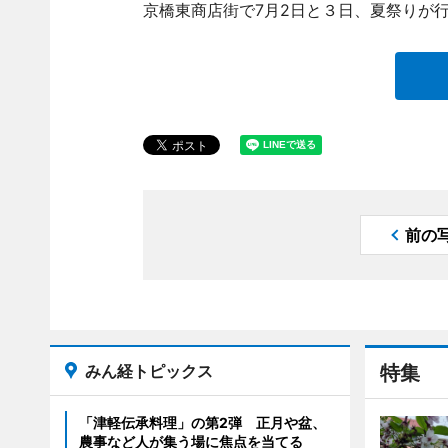
京橋東商店街で7月2日と３日、夏祭りが
前の
みん経トピックス
特集
「津軽伝承料理」の第2弾 正月や盆、
農事など人が集う場に焦点を当てる