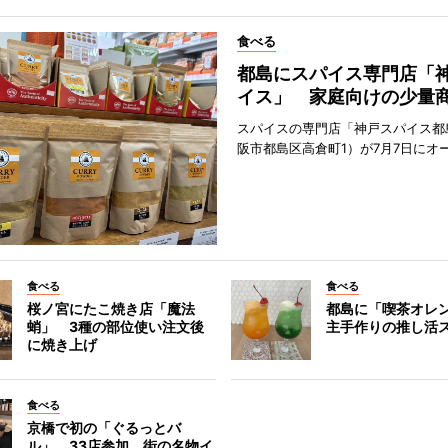
食べる
都島にスパイス専門店「
イス」 家庭向けの少量
スパイスの専門店「神戸スパイス都
阪市都島区高倉町1）が7月7日にオ
食べる
食べる
桜ノ宮にたこ焼き店「魔法
都島に「喫茶オレ
蛸」 3種の部位使い注文後
主手作りの推し活
に焼き上げ
食べる
京橋で初の「ぐるっとバ
ル」 33店参加、街の名物イ