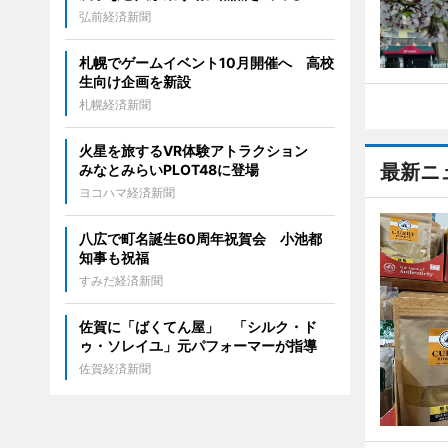
弘前経済新聞
札幌でゲームイベント10月開催へ 高校
生向け企画を新設
札幌経済新聞
火星を旅するVR体験アトラクション
最新ニ
みなとみらいPLOT48に登場
ヨコハマ経済新聞
八広で町名誕生60周年祝賀会 小池都
知事も祝福
すみだ経済新聞
佐賀に「ばくてん屋」 「シルク・ド
ゥ・ソレイユ」元パフォーマーが指導
佐賀経済新聞