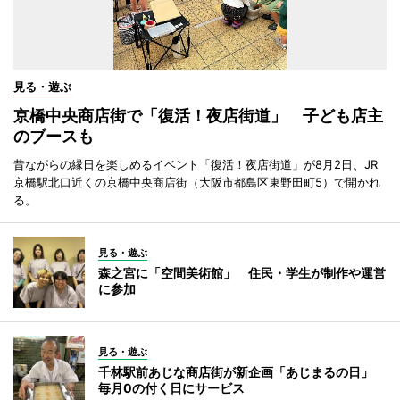
見る・遊ぶ
京橋中央商店街で「復活！夜店街道」 子ども店主
のブースも
昔ながらの縁日を楽しめるイベント「復活！夜店街道」が8月2日、JR
京橋駅北口近くの京橋中央商店街（大阪市都島区東野田町5）で開かれ
る。
見る・遊ぶ
森之宮に「空間美術館」 住民・学生が制作や運営
に参加
見る・遊ぶ
千林駅前あじな商店街が新企画「あじまるの日」
毎月0の付く日にサービス