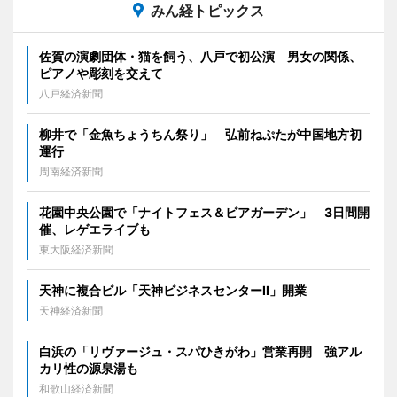
みん経トピックス
佐賀の演劇団体・猫を飼う、八戸で初公演 男女の関係、
ピアノや彫刻を交えて
八戸経済新聞
柳井で「金魚ちょうちん祭り」 弘前ねぷたが中国地方初
運行
周南経済新聞
花園中央公園で「ナイトフェス＆ビアガーデン」 3日間開
催、レゲエライブも
東大阪経済新聞
天神に複合ビル「天神ビジネスセンターII」開業
天神経済新聞
白浜の「リヴァージュ・スパひきがわ」営業再開 強アル
カリ性の源泉湯も
和歌山経済新聞