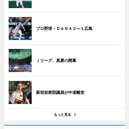
プロ野球・ＤｅＮＡ２―１広島
Ｊリーグ、真夏の開幕
新垣前衆院議員が中道離党
もっと見る