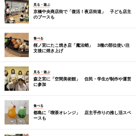
見る・遊ぶ
京橋中央商店街で「復活！夜店街道」 子ども店主
のブースも
食べる
桜ノ宮にたこ焼き店「魔法蛸」 3種の部位使い注
文後に焼き上げ
見る・遊ぶ
森之宮に「空間美術館」 住民・学生が制作や運営
に参加
食べる
都島に「喫茶オレンジ」 店主手作りの推し活スペ
ースも