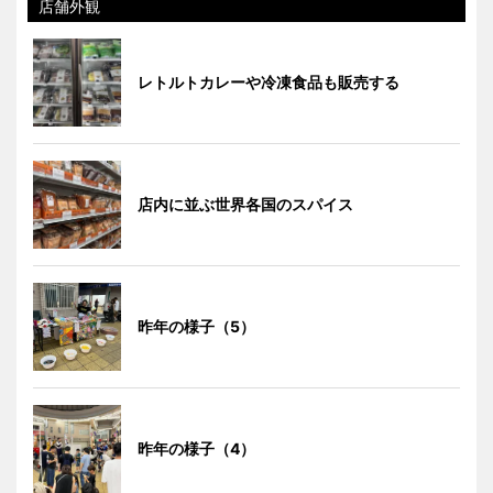
店舗外観
レトルトカレーや冷凍食品も販売する
店内に並ぶ世界各国のスパイス
昨年の様子（5）
昨年の様子（4）