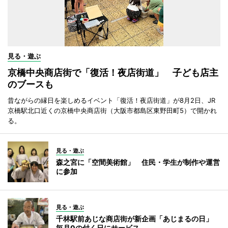
見る・遊ぶ
京橋中央商店街で「復活！夜店街道」 子ども店主
のブースも
昔ながらの縁日を楽しめるイベント「復活！夜店街道」が8月2日、JR
京橋駅北口近くの京橋中央商店街（大阪市都島区東野田町5）で開かれ
る。
見る・遊ぶ
森之宮に「空間美術館」 住民・学生が制作や運営
に参加
見る・遊ぶ
千林駅前あじな商店街が新企画「あじまるの日」
毎月0の付く日にサービス