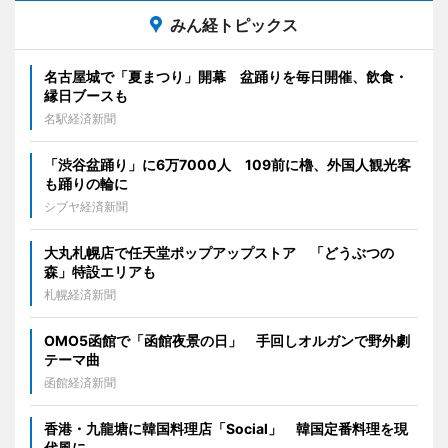
みん経トピックス
名古屋城で「夏まつり」開幕 盆踊りを毎日開催、飲食・
縁日ブースも
名駅経済新聞
「渋谷盆踊り」に6万7000人 109前に櫓、外国人観光客
も踊りの輪に
シブヤ経済新聞
大丸札幌店で任天堂ポップアップストア 「どうぶつの
森」特設エリアも
札幌経済新聞
OMO5函館で「函館夜景の日」 手回しオルガンで野外劇
テーマ曲
函館経済新聞
香港・九龍塘に韓国料理店「Social」 韓国定番料理を現
代風に