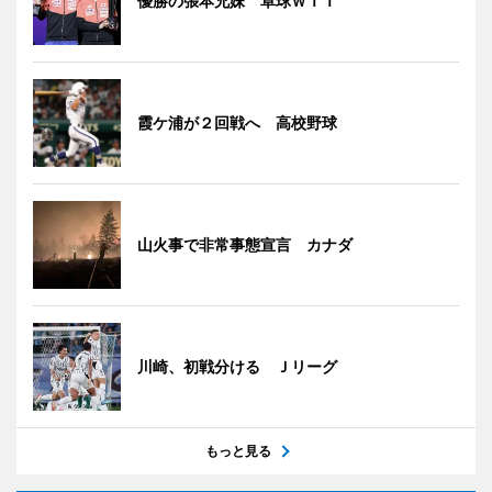
優勝の張本兄妹 卓球ＷＴＴ
霞ケ浦が２回戦へ 高校野球
山火事で非常事態宣言 カナダ
川崎、初戦分ける Ｊリーグ
もっと見る