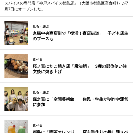
スパイスの専門店「神戸スパイス都島店」（大阪市都島区高倉町1）が7
月7日にオープンした。
見る・遊ぶ
京橋中央商店街で「復活！夜店街道」 子ども店主
のブースも
食べる
桜ノ宮にたこ焼き店「魔法蛸」 3種の部位使い注
文後に焼き上げ
見る・遊ぶ
森之宮に「空間美術館」 住民・学生が制作や運営
に参加
食べる
都島に「喫茶オレンジ」 店主手作りの推し活スペ