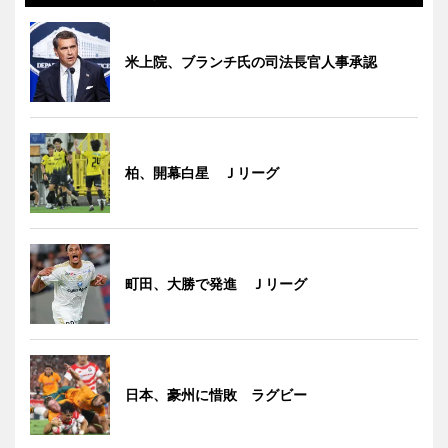
米上院、ブランチ氏の司法長官人事承認
柏、開幕白星 Ｊリーグ
町田、大勝で発進 Ｊリーグ
日本、豪州に惜敗 ラグビー