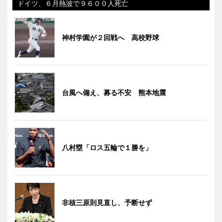
ドイツ、６月熱波で９６００人死亡
神村学園が２回戦へ 高校野球
台風へ備え、募る不安 熊本地震
八村塁「ロス五輪で１勝を」
非核三原則見直し、予断せず