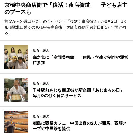
京橋中央商店街で「復活！夜店街道」 子ども店主
のブースも
昔ながらの縁日を楽しめるイベント「復活！夜店街道」が8月2日、JR
京橋駅北口近くの京橋中央商店街（大阪市都島区東野田町5）で開かれ
る。
見る・遊ぶ
森之宮に「空間美術館」 住民・学生が制作や運営
に参加
見る・遊ぶ
千林駅前あじな商店街が新企画「あじまるの日」
毎月0の付く日にサービス
見る・遊ぶ
都島に薬膳カフェ 中国出身の2人が開業、薬膳ス
ープや中国茶を提供