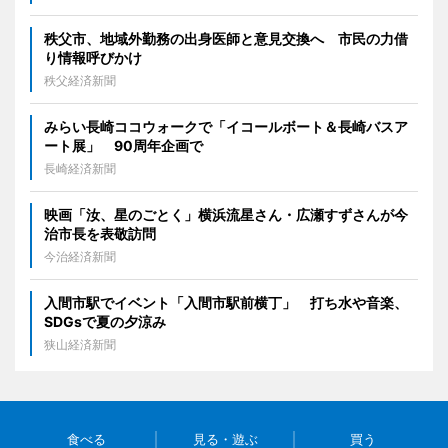
秩父市、地域外勤務の出身医師と意見交換へ 市民の力借
り情報呼びかけ
秩父経済新聞
みらい長崎ココウォークで「イコールボート＆長崎バスア
ート展」 90周年企画で
長崎経済新聞
映画「汝、星のごとく」横浜流星さん・広瀬すずさんが今
治市長を表敬訪問
今治経済新聞
入間市駅でイベント「入間市駅前横丁」 打ち水や音楽、
SDGsで夏の夕涼み
狭山経済新聞
食べる
見る・遊ぶ
買う