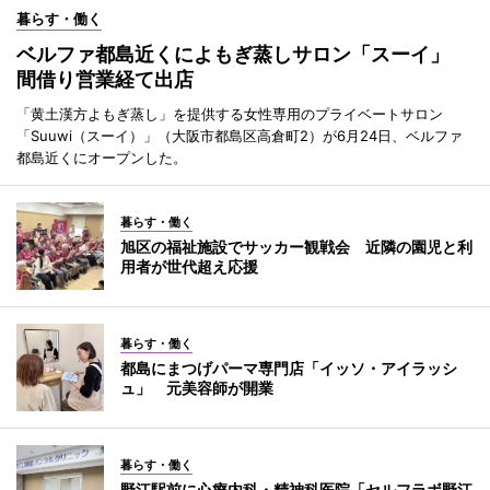
暮らす・働く
ベルファ都島近くによもぎ蒸しサロン「スーイ」
間借り営業経て出店
「黄土漢方よもぎ蒸し」を提供する女性専用のプライベートサロン
「Suuwi（スーイ）」（大阪市都島区高倉町2）が6月24日、ベルファ
都島近くにオープンした。
暮らす・働く
旭区の福祉施設でサッカー観戦会 近隣の園児と利
用者が世代超え応援
暮らす・働く
都島にまつげパーマ専門店「イッソ・アイラッシ
ュ」 元美容師が開業
暮らす・働く
野江駅前に心療内科・精神科医院「セルフラボ野江