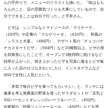
んの手作りで、メニューのイラストも描いた。「味はもち
ろんのこと、店の雰囲気づくりも大事にしているので、自
分でできることは自分で行った」と平井さん。
ピザは、シンプルなトマトソースの「マリナーラ」
（291円）や定番の「マルゲリータ」（432円）、和風の
「シラスと大葉」（486円）、デザート系の「チョコバナ
ナカスタードピザ」（594円）など20種類以上。ピザの形
を四角形にしたことで、オーブンで3枚同時に焼けるなど
効率が上がった。焼き上がったピザを写真に撮るとピザ板
に入った店のロゴもきれいに入り、インスタグラムなど
SNSで女性に人気だという。
「本気で毎日ピザを食べてもらいたい」と、ランチには
健康を考え無農薬の野菜を使ったサラダセットや「豆乳と
100パーセントオレンジのハーフ＆ハーフ」（410円）、
自家製の「特製ジンジャーエール」（410円）などを用