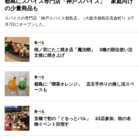
都島にスパイス専門店「神戸スパイス」 家庭向け
の少量商品も
スパイスの専門店「神戸スパイス都島店」（大阪市都島区高倉町1）が7
月7日にオープンした。
食べる
桜ノ宮にたこ焼き店「魔法蛸」 3種の部位使い注
文後に焼き上げ
食べる
都島に「喫茶オレンジ」 店主手作りの推し活スペ
ースも
食べる
京橋で初の「ぐるっとバル」 33店参加、街の名
物イベント目指す