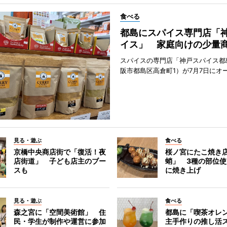
食べる
都島にスパイス専門店「
イス」 家庭向けの少量
スパイスの専門店「神戸スパイス都
阪市都島区高倉町1）が7月7日にオ
見る・遊ぶ
食べる
京橋中央商店街で「復活！夜
桜ノ宮にたこ焼き
店街道」 子ども店主のブー
蛸」 3種の部位
スも
に焼き上げ
見る・遊ぶ
食べる
森之宮に「空間美術館」 住
都島に「喫茶オレ
民・学生が制作や運営に参加
主手作りの推し活