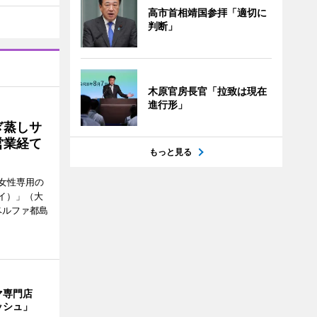
高市首相靖国参拝「適切に
判断」
木原官房長官「拉致は現在
進行形」
ぎ蒸しサ
営業経て
もっと見る
女性専用の
ーイ）」（大
ベルファ都島
マ専門店
ッシュ」