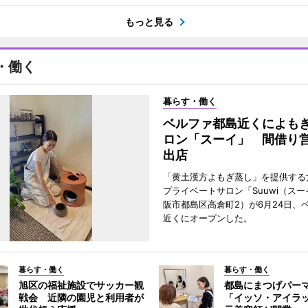
もっと見る
・働く
暮らす・働く
ベルファ都島近くによも
ロン「スーイ」 間借り
出店
「黄土漢方よもぎ蒸し」を提供する
プライベートサロン「Suuwi（ス
阪市都島区高倉町2）が6月24日、
近くにオープンした。
暮らす・働く
暮らす・働く
旭区の福祉施設でサッカー観
都島にまつげパー
戦会 近隣の園児と利用者が
「イッソ・アイラ