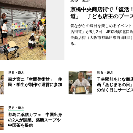
京橋中央商店街で「復活
道」 子ども店主のブー
昔ながらの縁日を楽しめるイベント
店街道」が8月2日、JR京橋駅北口
央商店街（大阪市都島区東野田町5
る。
見る・遊ぶ
見る・遊ぶ
森之宮に「空間美術館」 住
千林駅前あじな商
民・学生が制作や運営に参加
画「あじまるの日
の付く日にサービ
見る・遊ぶ
都島に薬膳カフェ 中国出身
の2人が開業、薬膳スープや
中国茶を提供