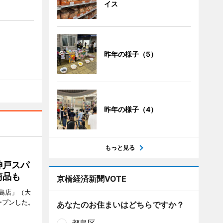
イス
昨年の様子（5）
昨年の様子（4）
もっと見る
神戸スパ
商品も
京橋経済新聞VOTE
島店」（大
ープンした。
あなたのお住まいはどちらですか？