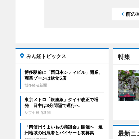
前の
みん経トピックス
特集
博多駅前に「西日本シティビル」開業、
商業ゾーンは飲食5店
博多経済新聞
東京メトロ「銀座線」ダイヤ改正で増
発 日中は3分間隔で運行へ
シブヤ経済新聞
「南信州うまいもの商談会」開催へ 遠
最新ニ
州地域の出展者とバイヤーも初募集