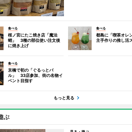
食べる
食べる
桜ノ宮にたこ焼き店「魔法
都島に「喫茶オレ
蛸」 3種の部位使い注文後
主手作りの推し活
に焼き上げ
食べる
京橋で初の「ぐるっとバ
ル」 33店参加、街の名物イ
ベント目指す
もっと見る
遊ぶ
見る・遊ぶ