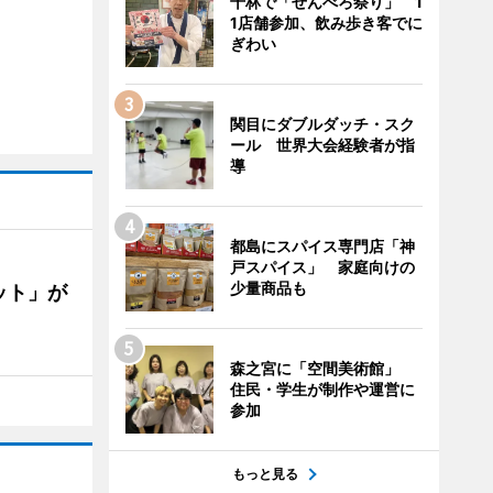
千林で「せんべろ祭り」 1
1店舗参加、飲み歩き客でに
ぎわい
関目にダブルダッチ・スク
ール 世界大会経験者が指
導
都島にスパイス専門店「神
戸スパイス」 家庭向けの
少量商品も
ット」が
森之宮に「空間美術館」
住民・学生が制作や運営に
参加
もっと見る