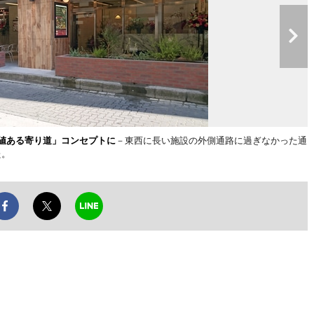
値ある寄り道」コンセプトに
－東西に長い施設の外側通路に過ぎなかった通
た。