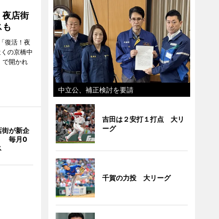
！夜店街
スも
「復活！夜
近くの京橋中
）で開かれ
中立公、補正検討を要請
吉田は２安打１打点 大リ
ーグ
店街が新企
」 毎月0
ス
千賀の力投 大リーグ