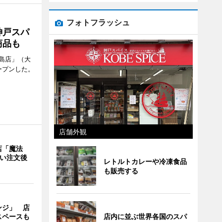
フォトフラッシュ
神戸スパ
商品も
島店」（大
ープンした。
店舗外観
店「魔法
使い注文後
レトルトカレーや冷凍食品
も販売する
ンジ」 店
スペースも
店内に並ぶ世界各国のスパ