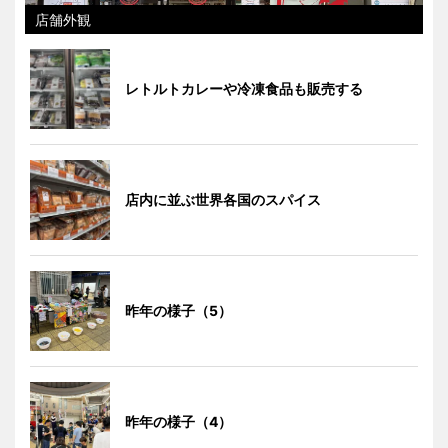
店舗外観
レトルトカレーや冷凍食品も販売する
店内に並ぶ世界各国のスパイス
昨年の様子（5）
昨年の様子（4）