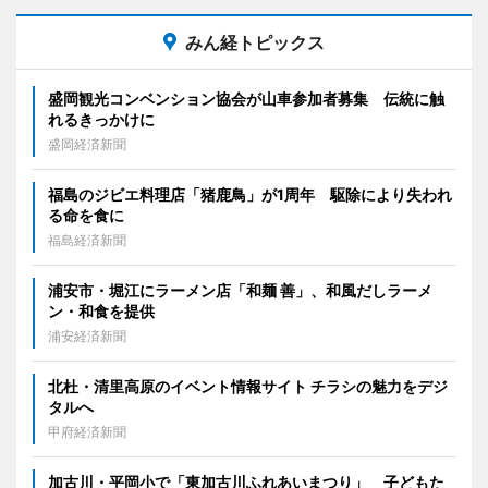
みん経トピックス
盛岡観光コンベンション協会が山車参加者募集 伝統に触
れるきっかけに
盛岡経済新聞
福島のジビエ料理店「猪鹿鳥」が1周年 駆除により失われ
る命を食に
福島経済新聞
浦安市・堀江にラーメン店「和麺 善」、和風だしラーメ
ン・和食を提供
浦安経済新聞
北杜・清里高原のイベント情報サイト チラシの魅力をデジ
タルへ
甲府経済新聞
加古川・平岡小で「東加古川ふれあいまつり」 子どもた