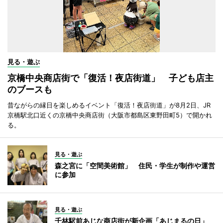
見る・遊ぶ
京橋中央商店街で「復活！夜店街道」 子ども店主
のブースも
昔ながらの縁日を楽しめるイベント「復活！夜店街道」が8月2日、JR
京橋駅北口近くの京橋中央商店街（大阪市都島区東野田町5）で開かれ
る。
見る・遊ぶ
森之宮に「空間美術館」 住民・学生が制作や運営
に参加
見る・遊ぶ
千林駅前あじな商店街が新企画「あじまるの日」