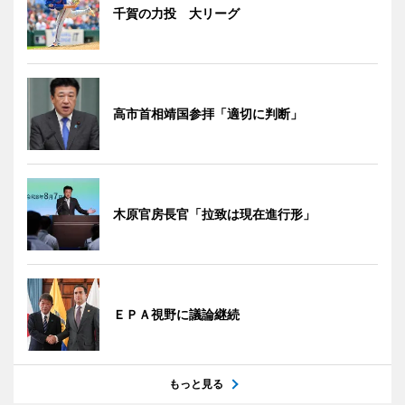
千賀の力投 大リーグ
高市首相靖国参拝「適切に判断」
木原官房長官「拉致は現在進行形」
ＥＰＡ視野に議論継続
もっと見る