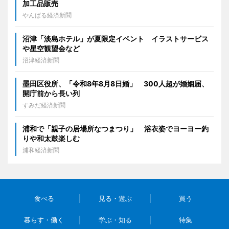
加工品販売
やんばる経済新聞
沼津「淡島ホテル」が夏限定イベント イラストサービス
や星空観望会など
沼津経済新聞
墨田区役所、「令和8年8月8日婚」 300人超が婚姻届、
開庁前から長い列
すみだ経済新聞
浦和で「親子の居場所なつまつり」 浴衣姿でヨーヨー釣
りや和太鼓楽しむ
浦和経済新聞
食べる
見る・遊ぶ
買う
暮らす・働く
学ぶ・知る
特集