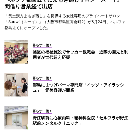
間借り営業経て出店
「黄土漢方よもぎ蒸し」を提供する女性専用のプライベートサロン
「Suuwi（スーイ）」（大阪市都島区高倉町2）が6月24日、ベルファ
都島近くにオープンした。
暮らす・働く
旭区の福祉施設でサッカー観戦会 近隣の園児と利
用者が世代超え応援
暮らす・働く
都島にまつげパーマ専門店「イッソ・アイラッシ
ュ」 元美容師が開業
暮らす・働く
野江駅前に心療内科・精神科医院「セルフラボ野江
駅前メンタルクリニック」