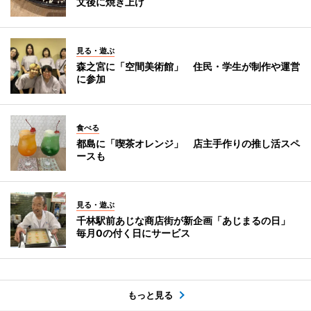
文後に焼き上げ
見る・遊ぶ
森之宮に「空間美術館」 住民・学生が制作や運営
に参加
食べる
都島に「喫茶オレンジ」 店主手作りの推し活スペ
ースも
見る・遊ぶ
千林駅前あじな商店街が新企画「あじまるの日」
毎月0の付く日にサービス
もっと見る