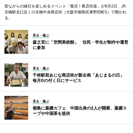
昔ながらの縁日を楽しめるイベント「復活！夜店街道」が8月2日、JR
京橋駅北口近くの京橋中央商店街（大阪市都島区東野田町5）で開かれ
る。
見る・遊ぶ
森之宮に「空間美術館」 住民・学生が制作や運営
に参加
見る・遊ぶ
千林駅前あじな商店街が新企画「あじまるの日」
毎月0の付く日にサービス
見る・遊ぶ
都島に薬膳カフェ 中国出身の2人が開業、薬膳ス
ープや中国茶を提供