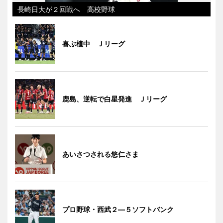
長崎日大が２回戦へ 高校野球
喜ぶ植中 Ｊリーグ
鹿島、逆転で白星発進 Ｊリーグ
あいさつされる悠仁さま
プロ野球・西武２―５ソフトバンク