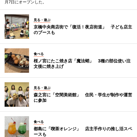
月7日にオープンした。
見る・遊ぶ
京橋中央商店街で「復活！夜店街道」 子ども店主
のブースも
食べる
桜ノ宮にたこ焼き店「魔法蛸」 3種の部位使い注
文後に焼き上げ
見る・遊ぶ
森之宮に「空間美術館」 住民・学生が制作や運営
に参加
食べる
都島に「喫茶オレンジ」 店主手作りの推し活スペ
ースも