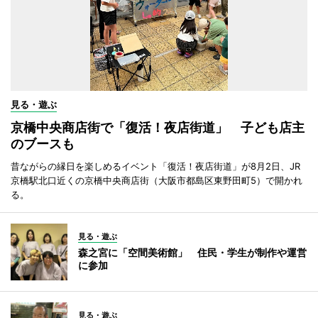
見る・遊ぶ
京橋中央商店街で「復活！夜店街道」 子ども店主
のブースも
昔ながらの縁日を楽しめるイベント「復活！夜店街道」が8月2日、JR
京橋駅北口近くの京橋中央商店街（大阪市都島区東野田町5）で開かれ
る。
見る・遊ぶ
森之宮に「空間美術館」 住民・学生が制作や運営
に参加
見る・遊ぶ