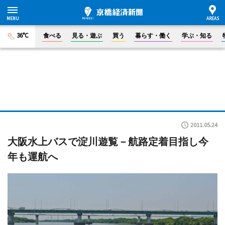
36°C
食べる
見る・遊ぶ
買う
暮らす・働く
学ぶ・知る
2011.05.24
大阪水上バスで淀川遊覧－航路定着目指し今
年も運航へ