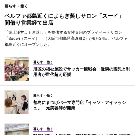
暮らす・働く
ベルファ都島近くによもぎ蒸しサロン「スーイ」
間借り営業経て出店
「黄土漢方よもぎ蒸し」を提供する女性専用のプライベートサロン
「Suuwi（スーイ）」（大阪市都島区高倉町2）が6月24日、ベルファ
都島近くにオープンした。
暮らす・働く
旭区の福祉施設でサッカー観戦会 近隣の園児と利
用者が世代超え応援
暮らす・働く
都島にまつげパーマ専門店「イッソ・アイラッシ
ュ」 元美容師が開業
暮らす・働く