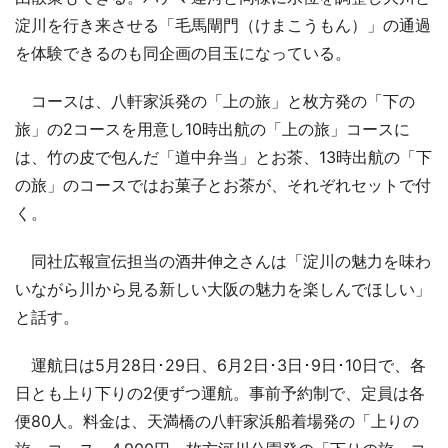
淀川を行き来させる「毛馬閘門（けまこうもん）」の通過
を体験できるのも同企画の目玉になっている。
コースは、八軒家浜発の「上の旅」と枚方発の「下の
旅」の2コースを用意し10時出航の「上の旅」コースに
は、竹の皮で包んだ「道中弁当」とお茶、13時出航の「下
の旅」のコースではお菓子とお茶が、それぞれセットで付
く。
同社広報宣伝担当の酒井伸之さんは「淀川の魅力を味わ
いながら川から見る新しい大阪の魅力を楽しんでほしい」
と話す。
運航日は5月28日･29日、6月2日･3日･9日･10日で、各
日とも上り下りの2便ずつ運航。事前予約制で、定員は各
便80人。料金は、天満橋の八軒家浜船着場発の「上りの