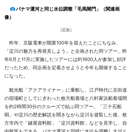
パナマ運河と同じ水位調整「毛馬閘門」（関連画
像）
［広告］
昨年、京阪電車が開業100年を迎えたことにちなみ、
「淀川の魅力を再発見しよう」と企画された同ツアー。昨
年6月と11月に実施したツアーには約1600人が参加し好評
だったため、同企画を定着させようと今年も開催すること
になった。
観光船「アクアライナー」に乗船し、江戸時代に京街道
の宿場町としてにぎわった枚方船着場と八軒家浜船着場間
を約2時間30分のクルーズで結ぶ同ツアー。「三十石船
唄」や淀川の歴史解説を聞きながら淀川を遊覧した後、枚
方市内で「鍵屋資料館」「淀川資料館」などを見学し、自
由散策もできる。パナマ運河と同様に水位を調整し大川と