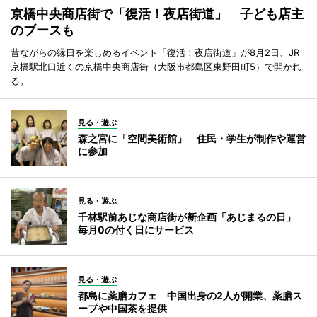
京橋中央商店街で「復活！夜店街道」 子ども店主
のブースも
昔ながらの縁日を楽しめるイベント「復活！夜店街道」が8月2日、JR
京橋駅北口近くの京橋中央商店街（大阪市都島区東野田町5）で開かれ
る。
見る・遊ぶ
森之宮に「空間美術館」 住民・学生が制作や運営
に参加
見る・遊ぶ
千林駅前あじな商店街が新企画「あじまるの日」
毎月0の付く日にサービス
見る・遊ぶ
都島に薬膳カフェ 中国出身の2人が開業、薬膳ス
ープや中国茶を提供