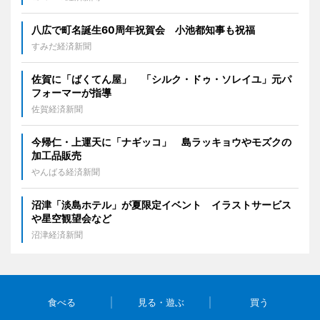
八広で町名誕生60周年祝賀会 小池都知事も祝福
すみだ経済新聞
佐賀に「ばくてん屋」 「シルク・ドゥ・ソレイユ」元パ
フォーマーが指導
佐賀経済新聞
今帰仁・上運天に「ナギッコ」 島ラッキョウやモズクの
加工品販売
やんばる経済新聞
沼津「淡島ホテル」が夏限定イベント イラストサービス
や星空観望会など
沼津経済新聞
食べる
見る・遊ぶ
買う