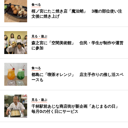
食べる
桜ノ宮にたこ焼き店「魔法蛸」 3種の部位使い注
文後に焼き上げ
見る・遊ぶ
森之宮に「空間美術館」 住民・学生が制作や運営
に参加
食べる
都島に「喫茶オレンジ」 店主手作りの推し活スペ
ースも
見る・遊ぶ
千林駅前あじな商店街が新企画「あじまるの日」
毎月0の付く日にサービス