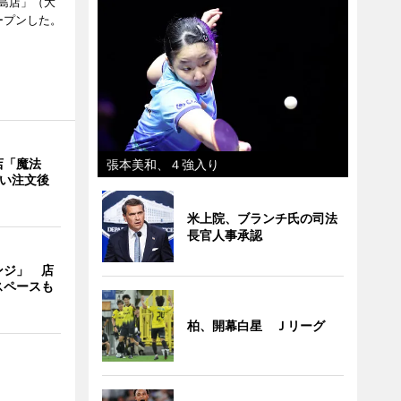
島店」（大
ープンした。
店「魔法
張本美和、４強入り
使い注文後
米上院、ブランチ氏の司法
長官人事承認
ンジ」 店
スペースも
柏、開幕白星 Ｊリーグ