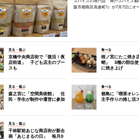
スパイスの専門店「神戸スパイス都
阪市都島区高倉町1）が7月7日にオ
見る・遊ぶ
食べる
京橋中央商店街で「復活！夜
桜ノ宮にたこ焼き
店街道」 子ども店主のブー
蛸」 3種の部位
スも
に焼き上げ
見る・遊ぶ
食べる
森之宮に「空間美術館」 住
都島に「喫茶オレ
民・学生が制作や運営に参加
主手作りの推し活
見る・遊ぶ
千林駅前あじな商店街が新企
画「あじまるの日」 毎月0