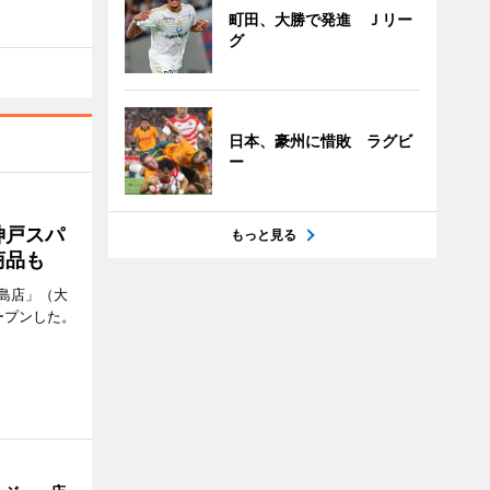
町田、大勝で発進 Ｊリー
グ
日本、豪州に惜敗 ラグビ
ー
神戸スパ
もっと見る
商品も
島店」（大
ープンした。