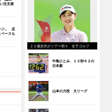
使い注文後
ンジ」 店
スペースも
２２歳吉沢がツアー初Ｖ 女子ゴルフ
中島ひとみ、１２秒６２の
日本新
山本の力投 大リーグ