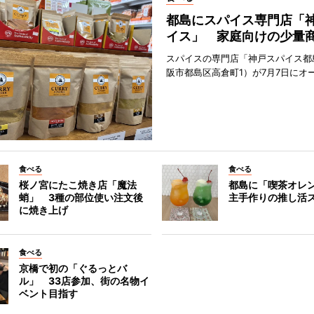
都島にスパイス専門店「
イス」 家庭向けの少量
スパイスの専門店「神戸スパイス都
阪市都島区高倉町1）が7月7日にオ
食べる
食べる
桜ノ宮にたこ焼き店「魔法
都島に「喫茶オレ
蛸」 3種の部位使い注文後
主手作りの推し活
に焼き上げ
食べる
京橋で初の「ぐるっとバ
ル」 33店参加、街の名物イ
ベント目指す