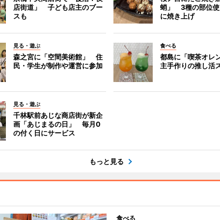
店街道」 子ども店主のブー
蛸」 3種の部位
スも
に焼き上げ
見る・遊ぶ
食べる
森之宮に「空間美術館」 住
都島に「喫茶オレ
民・学生が制作や運営に参加
主手作りの推し活
見る・遊ぶ
千林駅前あじな商店街が新企
画「あじまるの日」 毎月0
の付く日にサービス
もっと見る
食べる