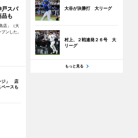
神戸スパ
大谷が決勝打 大リーグ
商品も
島店」（大
ープンした。
村上、２戦連発２６号 大
リーグ
もっと見る
ンジ」 店
スペースも