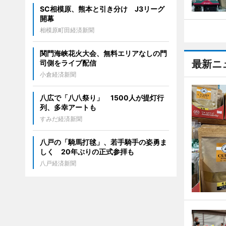
SC相模原、熊本と引き分け J3リーグ
開幕
相模原町田経済新聞
関門海峡花火大会、無料エリアなしの門
最新ニ
司側をライブ配信
小倉経済新聞
八広で「八八祭り」 1500人が提灯行
列、多幸アートも
すみだ経済新聞
八戸の「騎馬打毬」、若手騎手の姿勇ま
しく 20年ぶりの正式参拝も
八戸経済新聞