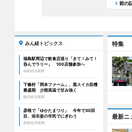
前の
みん経トピックス
特集
福島駅周辺で飲食店巡り「きて！みて！
呑んでラリー」 100店舗参加へ
福島経済新聞
下條村「岡本ファーム」、黒スイカ収穫
最盛期 少雨高温で甘み強く
飯田経済新聞
彦根で「ゆかたまつり」 今年で30回
最新ニ
目、浴衣姿の市民でにぎわう
彦根経済新聞