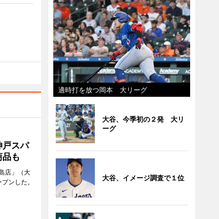
適時打を放つ岡本 大リーグ
大谷、今季初の２発 大リ
ーグ
神戸スパ
商品も
島店」（大
大谷、イメージ調査で１位
ープンした。