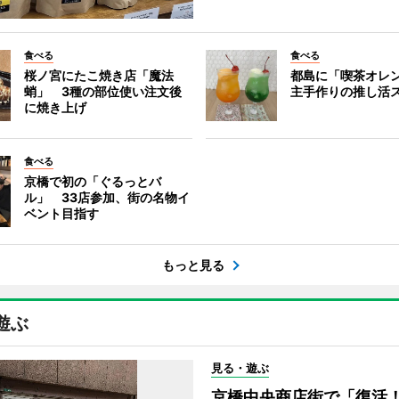
食べる
食べる
桜ノ宮にたこ焼き店「魔法
都島に「喫茶オレ
蛸」 3種の部位使い注文後
主手作りの推し活
に焼き上げ
食べる
京橋で初の「ぐるっとバ
ル」 33店参加、街の名物イ
ベント目指す
もっと見る
遊ぶ
見る・遊ぶ
京橋中央商店街で「復活