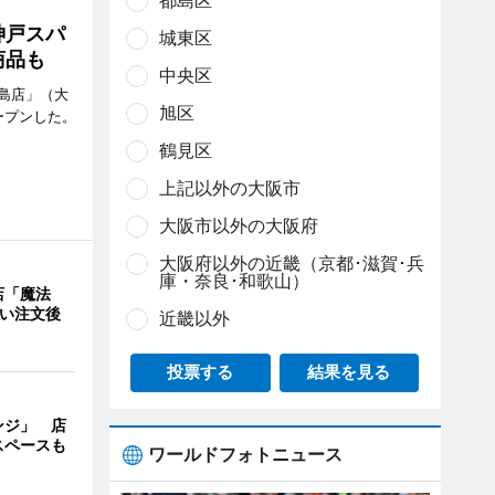
都島区
神戸スパ
城東区
商品も
中央区
島店」（大
旭区
ープンした。
鶴見区
上記以外の大阪市
大阪市以外の大阪府
大阪府以外の近畿（京都･滋賀･兵
庫・奈良･和歌山）
店「魔法
使い注文後
近畿以外
投票する
結果を見る
ンジ」 店
スペースも
ワールドフォトニュース