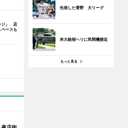
先発した菅野 大リーグ
ンジ」 店
スペースも
米大統領ヘリに民間機接近
もっと見る
！夜店街