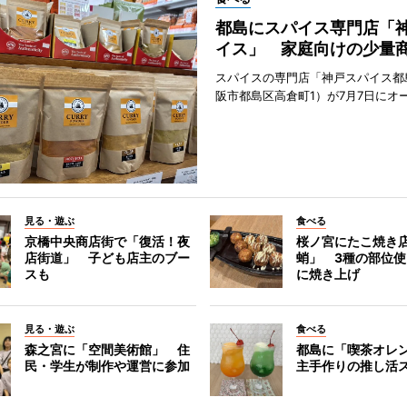
都島にスパイス専門店「
イス」 家庭向けの少量
スパイスの専門店「神戸スパイス都
阪市都島区高倉町1）が7月7日にオ
見る・遊ぶ
食べる
京橋中央商店街で「復活！夜
桜ノ宮にたこ焼き
店街道」 子ども店主のブー
蛸」 3種の部位
スも
に焼き上げ
見る・遊ぶ
食べる
森之宮に「空間美術館」 住
都島に「喫茶オレ
民・学生が制作や運営に参加
主手作りの推し活