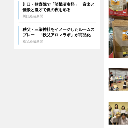
川口・歓喜院で「笑撃演奏怪」 音楽と
怪談と漫才で夏の夜を彩る
川口経済新聞
秩父・三峯神社をイメージしたルームス
プレー 「秩父アロマラボ」が商品化
秩父経済新聞