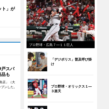
ット」が
プロ野球・広島７―１１巨人
「デジポリス」普及呼び掛
け
神戸スパ
商品も
島店」（大
プロ野球・オリックス１―
ープンした。
３楽天