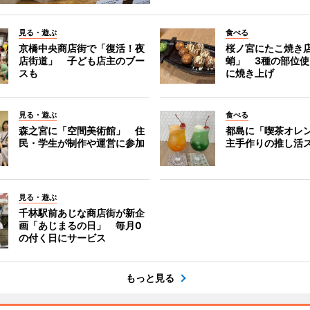
見る・遊ぶ
食べる
京橋中央商店街で「復活！夜
桜ノ宮にたこ焼き
店街道」 子ども店主のブー
蛸」 3種の部位
スも
に焼き上げ
見る・遊ぶ
食べる
森之宮に「空間美術館」 住
都島に「喫茶オレ
民・学生が制作や運営に参加
主手作りの推し活
見る・遊ぶ
千林駅前あじな商店街が新企
画「あじまるの日」 毎月0
の付く日にサービス
もっと見る