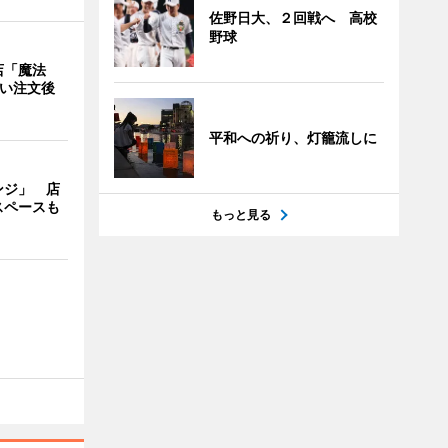
佐野日大、２回戦へ 高校
野球
店「魔法
使い注文後
平和への祈り、灯籠流しに
ンジ」 店
スペースも
もっと見る