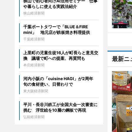
狭山で初心者向けAI活用セミナー 仕事
や暮らしに使える実践法紹介
狭山経済新聞
千葉ポートタワーで「BLUE＆FIRE
mini」 地元店が鉄板焼き料理提供
千葉経済新聞
上里町の児童生徒16人が町長らと意見交
最新ニ
換 議場で町への提案、再質問も
本庄経済新聞
河内小阪の「cuisine HAGI」が2周年
旬の食材使い、日替わりで
東大阪経済新聞
平川・長谷川鉄工が全国大会一次審査に
挑む 浮世絵を10層の鋼板で再現
弘前経済新聞