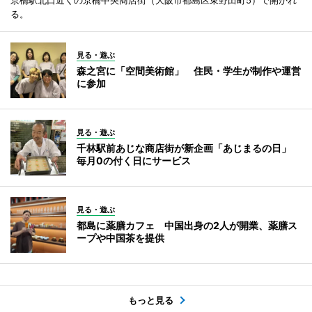
る。
見る・遊ぶ
森之宮に「空間美術館」 住民・学生が制作や運営
に参加
見る・遊ぶ
千林駅前あじな商店街が新企画「あじまるの日」
毎月0の付く日にサービス
見る・遊ぶ
都島に薬膳カフェ 中国出身の2人が開業、薬膳ス
ープや中国茶を提供
もっと見る