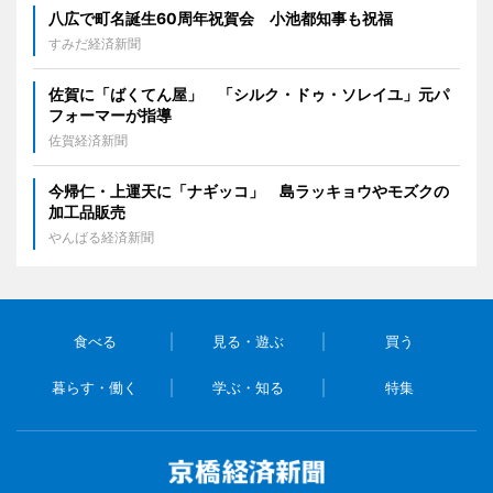
八広で町名誕生60周年祝賀会 小池都知事も祝福
すみだ経済新聞
佐賀に「ばくてん屋」 「シルク・ドゥ・ソレイユ」元パ
フォーマーが指導
佐賀経済新聞
今帰仁・上運天に「ナギッコ」 島ラッキョウやモズクの
加工品販売
やんばる経済新聞
食べる
見る・遊ぶ
買う
暮らす・働く
学ぶ・知る
特集