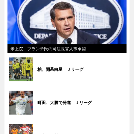
米上院、ブランチ氏の司法長官人事承認
柏、開幕白星 Ｊリーグ
町田、大勝で発進 Ｊリーグ