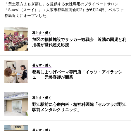
「黄土漢方よもぎ蒸し」を提供する女性専用のプライベートサロン
「Suuwi（スーイ）」（大阪市都島区高倉町2）が6月24日、ベルファ
都島近くにオープンした。
暮らす・働く
旭区の福祉施設でサッカー観戦会 近隣の園児と利
用者が世代超え応援
暮らす・働く
都島にまつげパーマ専門店「イッソ・アイラッシ
ュ」 元美容師が開業
暮らす・働く
野江駅前に心療内科・精神科医院「セルフラボ野江
駅前メンタルクリニック」
暮らす・働く