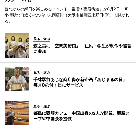
昔ながらの縁日を楽しめるイベント「復活！夜店街道」が8月2日、JR
京橋駅北口近くの京橋中央商店街（大阪市都島区東野田町5）で開かれ
る。
見る・遊ぶ
森之宮に「空間美術館」 住民・学生が制作や運営
に参加
見る・遊ぶ
千林駅前あじな商店街が新企画「あじまるの日」
毎月0の付く日にサービス
見る・遊ぶ
都島に薬膳カフェ 中国出身の2人が開業、薬膳ス
ープや中国茶を提供