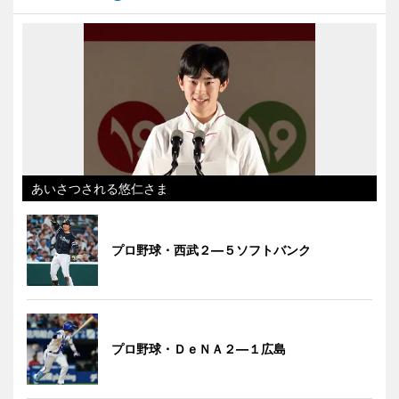
あいさつされる悠仁さま
プロ野球・西武２―５ソフトバンク
プロ野球・ＤｅＮＡ２―１広島