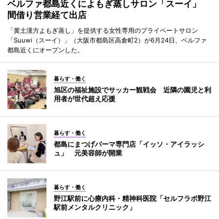
ベルファ都島近くによもぎ蒸しサロン「スーイ」
間借り営業経て出店
「黄土漢方よもぎ蒸し」を提供する女性専用のプライベートサロン
「Suuwi（スーイ）」（大阪市都島区高倉町2）が6月24日、ベルファ
都島近くにオープンした。
暮らす・働く
旭区の福祉施設でサッカー観戦会 近隣の園児と利
用者が世代超え応援
暮らす・働く
都島にまつげパーマ専門店「イッソ・アイラッシ
ュ」 元美容師が開業
暮らす・働く
野江駅前に心療内科・精神科医院「セルフラボ野江
駅前メンタルクリニック」