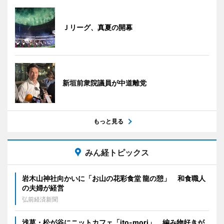
Ｊリーグ、真夏の開幕
新垣前衆院議員が中道離党
もっと見る
みん経トピックス
岩木山神社向かいに「お山の花彩食堂 龍の憩」 和食職人
の夫婦が経営
弘前経済新聞
浅草・松が谷にニットカフェ「ito-mori」 編み物好きが