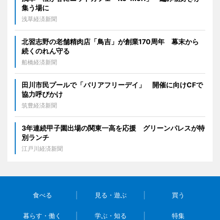
集う場に
浅草経済新聞
北習志野の老舗精肉店「鳥吉」が創業170周年 幕末から
続くのれん守る
船橋経済新聞
田川市民プールで「バリアフリーデイ」 開催に向けCFで
協力呼びかけ
筑豊経済新聞
3年連続甲子園出場の関東一高を応援 グリーンパレスが特
別ランチ
江戸川経済新聞
食べる
見る・遊ぶ
買う
暮らす・働く
学ぶ・知る
特集