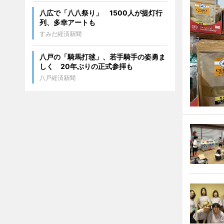
八広で「八八祭り」 1500人が提灯行
列、多幸アートも
すみだ経済新聞
八戸の「騎馬打毬」、若手騎手の姿勇ま
しく 20年ぶりの正式参拝も
八戸経済新聞