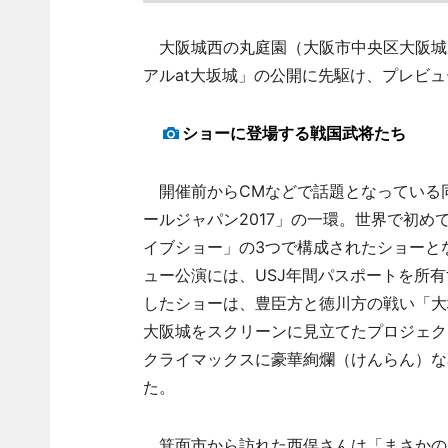
大阪城西の丸庭園（大阪市中央区大阪城1）
アルat大坂城」の公開に先駆け、プレビ
ショーに登場する戦国武将たち
開催前からCMなどで話題となっている同
ールジャパン2017」の一環。世界で初
イブショー」の3つで構成されたショーと
ュー公演には、USJ年間パスポートを所有
したショーは、豊臣方と徳川方の戦い「大
大阪城をスクリーンに見立てたプロジェク
クライマックスに豪華絢爛（けんらん）な
た。
箕面市から訪れた西俣さんは「まさかの