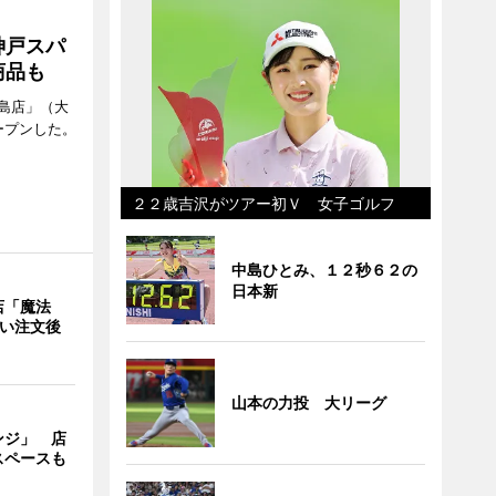
神戸スパ
商品も
島店」（大
ープンした。
２２歳吉沢がツアー初Ｖ 女子ゴルフ
中島ひとみ、１２秒６２の
日本新
店「魔法
使い注文後
山本の力投 大リーグ
ンジ」 店
スペースも