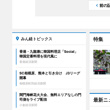
前の
みん経トピックス
特集
香港・九龍塘に韓国料理店「Social」
韓国定番料理を現代風に
香港経済新聞
SC相模原、熊本と引き分け J3リーグ
開幕
相模原町田経済新聞
関門海峡花火大会、無料エリアなしの門
最新ニ
司側をライブ配信
小倉経済新聞