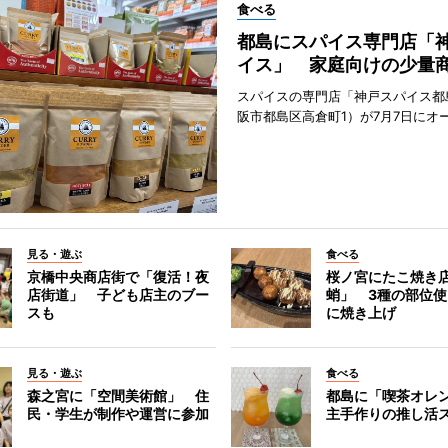
食べる
都島にスパイス専門店「
イス」 家庭向けの少量
スパイスの専門店「神戸スパイス都
阪市都島区高倉町1）が7月7日にオ
見る・遊ぶ
食べる
京橋中央商店街で「復活！夜
桜ノ宮にたこ焼き
店街道」 子ども店主のブー
蛸」 3種の部位
スも
に焼き上げ
見る・遊ぶ
食べる
森之宮に「空間美術館」 住
都島に「喫茶オレ
民・学生が制作や運営に参加
主手作りの推し活