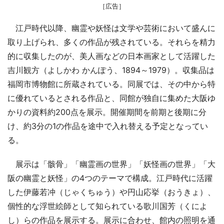
［広告］
江戸時代以降、幽霊や妖怪は文学や芸術において盛んに
取り上げられ、多くの作品が残されている。それらを精力
的に収集したのが、美人画などの日本画家として活躍した
吉川観方（よしかわ かんぽう、1894～1979）。収集品は
福岡市博物館に所蔵されている。同展では、その中から特
に優れているとされる作品と、同館が独自に集めた大阪ゆ
かりの資料約200点を展示。開催期間を前期と後期に分
け、約3分の1の作品を途中で入れ替える予定となってい
る。
展示は「骸骨」「幽霊画の世界」「妖怪画の世界」「大
阪の幽霊と妖怪」の4つのテーマで構成。江戸時代に活躍
した伊藤若冲（じゃくちゅう）や円山応挙（おうきょ）、
個性的な浮世絵師として知られている歌川国芳（くによ
し）らの作品を展示する。展示に合わせ、館内の照明を通