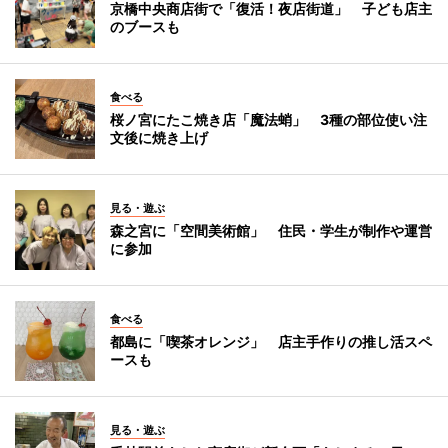
京橋中央商店街で「復活！夜店街道」 子ども店主
のブースも
食べる
桜ノ宮にたこ焼き店「魔法蛸」 3種の部位使い注
文後に焼き上げ
見る・遊ぶ
森之宮に「空間美術館」 住民・学生が制作や運営
に参加
食べる
都島に「喫茶オレンジ」 店主手作りの推し活スペ
ースも
見る・遊ぶ