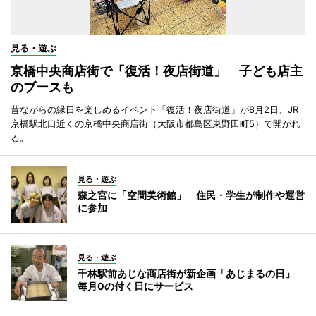
見る・遊ぶ
京橋中央商店街で「復活！夜店街道」 子ども店主
のブースも
昔ながらの縁日を楽しめるイベント「復活！夜店街道」が8月2日、JR
京橋駅北口近くの京橋中央商店街（大阪市都島区東野田町5）で開かれ
る。
見る・遊ぶ
森之宮に「空間美術館」 住民・学生が制作や運営
に参加
見る・遊ぶ
千林駅前あじな商店街が新企画「あじまるの日」
毎月0の付く日にサービス