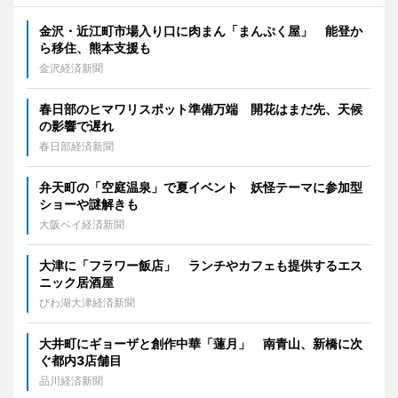
金沢・近江町市場入り口に肉まん「まんぷく屋」 能登か
ら移住、熊本支援も
金沢経済新聞
春日部のヒマワリスポット準備万端 開花はまだ先、天候
の影響で遅れ
春日部経済新聞
弁天町の「空庭温泉」で夏イベント 妖怪テーマに参加型
ショーや謎解きも
大阪ベイ経済新聞
大津に「フラワー飯店」 ランチやカフェも提供するエス
ニック居酒屋
びわ湖大津経済新聞
大井町にギョーザと創作中華「蓮月」 南青山、新橋に次
ぐ都内3店舗目
品川経済新聞