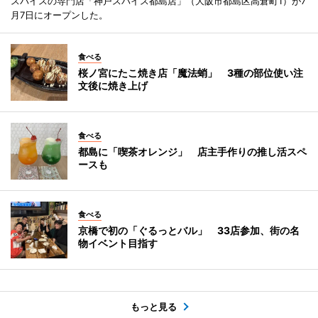
スパイスの専門店「神戸スパイス都島店」（大阪市都島区高倉町1）が7
月7日にオープンした。
食べる
桜ノ宮にたこ焼き店「魔法蛸」 3種の部位使い注
文後に焼き上げ
食べる
都島に「喫茶オレンジ」 店主手作りの推し活スペ
ースも
食べる
京橋で初の「ぐるっとバル」 33店参加、街の名
物イベント目指す
もっと見る