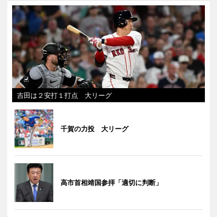
吉田は２安打１打点 大リーグ
千賀の力投 大リーグ
高市首相靖国参拝「適切に判断」