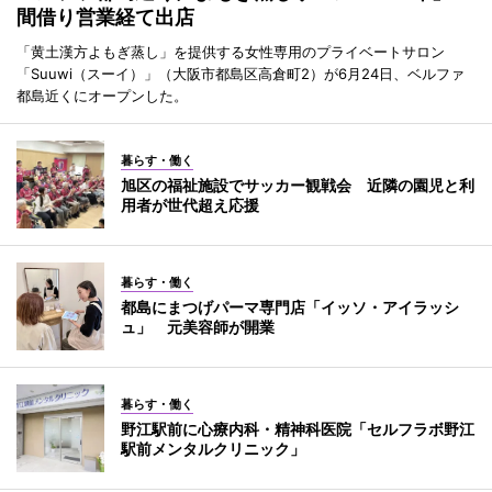
間借り営業経て出店
「黄土漢方よもぎ蒸し」を提供する女性専用のプライベートサロン
「Suuwi（スーイ）」（大阪市都島区高倉町2）が6月24日、ベルファ
都島近くにオープンした。
暮らす・働く
旭区の福祉施設でサッカー観戦会 近隣の園児と利
用者が世代超え応援
暮らす・働く
都島にまつげパーマ専門店「イッソ・アイラッシ
ュ」 元美容師が開業
暮らす・働く
野江駅前に心療内科・精神科医院「セルフラボ野江
駅前メンタルクリニック」