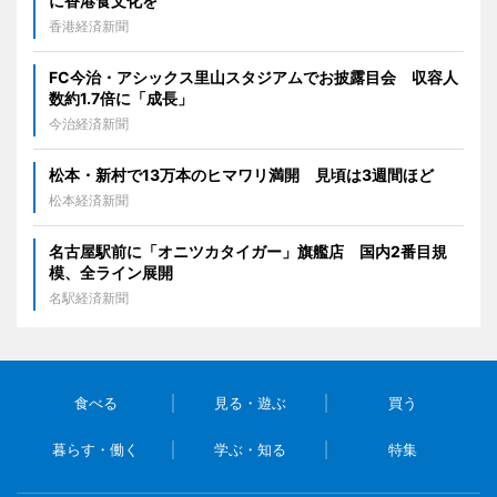
に香港食文化を
香港経済新聞
FC今治・アシックス里山スタジアムでお披露目会 収容人
数約1.7倍に「成長」
今治経済新聞
松本・新村で13万本のヒマワリ満開 見頃は3週間ほど
松本経済新聞
名古屋駅前に「オニツカタイガー」旗艦店 国内2番目規
模、全ライン展開
名駅経済新聞
食べる
見る・遊ぶ
買う
暮らす・働く
学ぶ・知る
特集