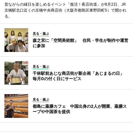
昔ながらの縁日を楽しめるイベント「復活！夜店街道」が8月2日、JR
京橋駅北口近くの京橋中央商店街（大阪市都島区東野田町5）で開かれ
る。
見る・遊ぶ
森之宮に「空間美術館」 住民・学生が制作や運営
に参加
見る・遊ぶ
千林駅前あじな商店街が新企画「あじまるの日」
毎月0の付く日にサービス
見る・遊ぶ
都島に薬膳カフェ 中国出身の2人が開業、薬膳ス
ープや中国茶を提供