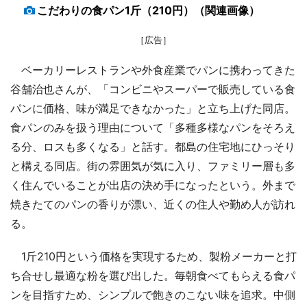
こだわりの食パン1斤（210円）（関連画像）
［広告］
ベーカリーレストランや外食産業でパンに携わってきた
谷舗治也さんが、「コンビニやスーパーで販売している食
パンに価格、味が満足できなかった」と立ち上げた同店。
食パンのみを扱う理由について「多種多様なパンをそろえ
る分、ロスも多くなる」と話す。都島の住宅地にひっそり
と構える同店。街の雰囲気が気に入り、ファミリー層も多
く住んでいることが出店の決め手になったという。外まで
焼きたてのパンの香りが漂い、近くの住人や勤め人が訪れ
る。
1斤210円という価格を実現するため、製粉メーカーと打
ち合せし最適な粉を選び出した。毎朝食べてもらえる食パ
ンを目指すため、シンプルで飽きのこない味を追求。中側