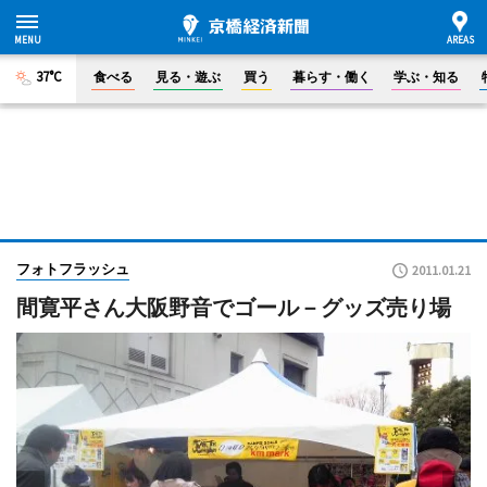
37°C
食べる
見る・遊ぶ
買う
暮らす・働く
学ぶ・知る
フォトフラッシュ
2011.01.21
間寛平さん大阪野音でゴール－グッズ売り場