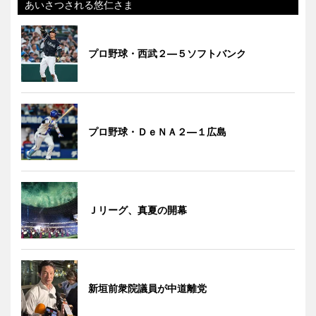
あいさつされる悠仁さま
プロ野球・西武２―５ソフトバンク
プロ野球・ＤｅＮＡ２―１広島
Ｊリーグ、真夏の開幕
新垣前衆院議員が中道離党