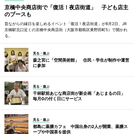
京橋中央商店街で「復活！夜店街道」 子ども店主
のブースも
昔ながらの縁日を楽しめるイベント「復活！夜店街道」が8月2日、JR
京橋駅北口近くの京橋中央商店街（大阪市都島区東野田町5）で開かれ
る。
見る・遊ぶ
森之宮に「空間美術館」 住民・学生が制作や運営
に参加
見る・遊ぶ
千林駅前あじな商店街が新企画「あじまるの日」
毎月0の付く日にサービス
見る・遊ぶ
都島に薬膳カフェ 中国出身の2人が開業、薬膳ス
ープや中国茶を提供