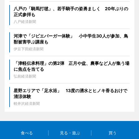
八戸の「騎馬打毬」、若手騎手の姿勇ましく 20年ぶりの
正式参拝も
八戸経済新聞
河津で「ジビエバーガー体験」 小中学生30人が参加、鳥
獣被害学ぶ講座も
伊豆下田経済新聞
「津軽伝承料理」の第2弾 正月や盆、農事など人が集う場
に焦点を当てる
弘前経済新聞
星野エリアで「足水浴」 13度の湧水とヒノキ香るおけで
清涼体験
軽井沢経済新聞
食べる
見る・遊ぶ
買う