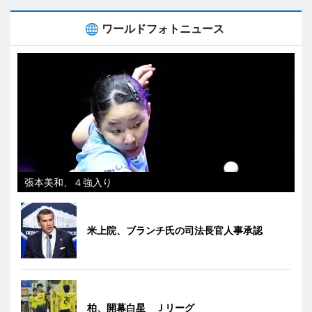
ワールドフォトニュース
張本美和、４強入り
米上院、ブランチ氏の司法長官人事承認
柏、開幕白星 Ｊリーグ