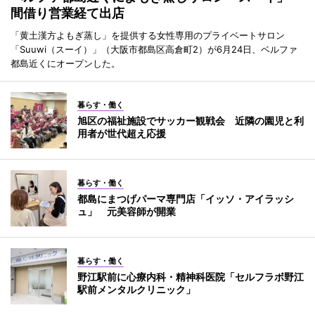
間借り営業経て出店
「黄土漢方よもぎ蒸し」を提供する女性専用のプライベートサロン
「Suuwi（スーイ）」（大阪市都島区高倉町2）が6月24日、ベルファ
都島近くにオープンした。
暮らす・働く
旭区の福祉施設でサッカー観戦会 近隣の園児と利
用者が世代超え応援
暮らす・働く
都島にまつげパーマ専門店「イッソ・アイラッシ
ュ」 元美容師が開業
暮らす・働く
野江駅前に心療内科・精神科医院「セルフラボ野江
駅前メンタルクリニック」