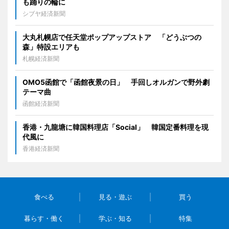
も踊りの輪に
シブヤ経済新聞
大丸札幌店で任天堂ポップアップストア 「どうぶつの
森」特設エリアも
札幌経済新聞
OMO5函館で「函館夜景の日」 手回しオルガンで野外劇
テーマ曲
函館経済新聞
香港・九龍塘に韓国料理店「Social」 韓国定番料理を現
代風に
香港経済新聞
食べる
見る・遊ぶ
買う
暮らす・働く
学ぶ・知る
特集