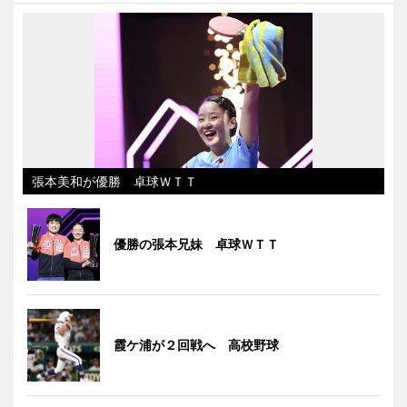
張本美和が優勝 卓球ＷＴＴ
優勝の張本兄妹 卓球ＷＴＴ
霞ケ浦が２回戦へ 高校野球