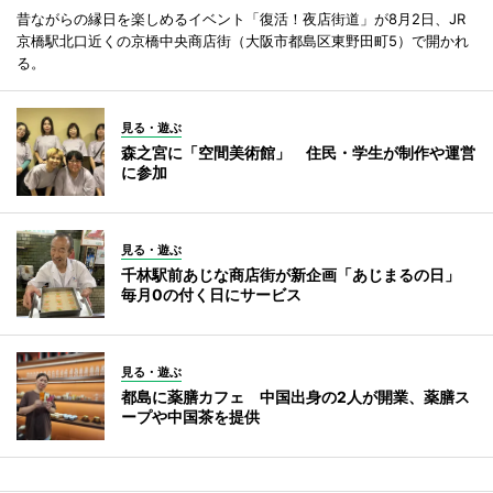
昔ながらの縁日を楽しめるイベント「復活！夜店街道」が8月2日、JR
京橋駅北口近くの京橋中央商店街（大阪市都島区東野田町5）で開かれ
る。
見る・遊ぶ
森之宮に「空間美術館」 住民・学生が制作や運営
に参加
見る・遊ぶ
千林駅前あじな商店街が新企画「あじまるの日」
毎月0の付く日にサービス
見る・遊ぶ
都島に薬膳カフェ 中国出身の2人が開業、薬膳ス
ープや中国茶を提供